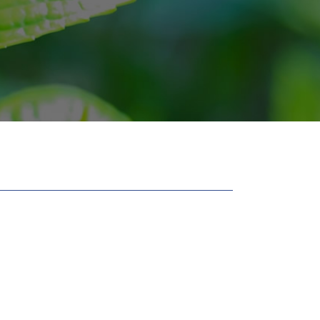
立ち退き
契約不適合 期間
相続 共有
賃貸 立ち退き
テナント 立ち退き
相続 不動産 売却 分割
不動産 法人 契約
土地 購入後 トラブル
不動産 賃貸 契約
不動産トラブル 立ち退き
不動産 遺産 分割
不動産売買 契約書
遺産分割調停 不動産 評価
建物 賃貸借契約書 事業用
不動産 売買 契約
借地 立ち退き