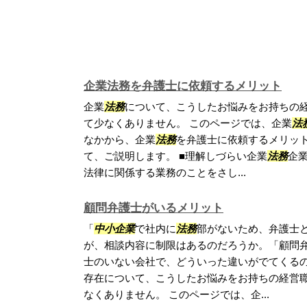
企業法務を弁護士に依頼するメリット
企業
法務
について、こうしたお悩みをお持ちの
て少なくありません。 このページでは、企業
法
なかから、企業
法務
を弁護士に依頼するメリッ
て、ご説明します。 ■理解しづらい企業
法務
企
法律に関係する業務のことをさし...
顧問弁護士がいるメリット
「
中小企業
で社内に
法務
部がないため、弁護士
が、相談内容に制限はあるのだろうか。「顧問
士のいない会社で、どういった違いがでてくる
存在について、こうしたお悩みをお持ちの経営
なくありません。 このページでは、企...