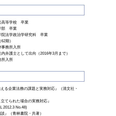
土地 明け渡し
マンション 売買 契約書
相続 手続き 土地
松高等学校 卒業
不動産トラブル 調停
学部 卒業
学院法学政治学研究科 卒業
62期）
律事務所入所
内弁護士として出向（2016年3月まで）
務所入所
備える企業法務の課題と実務対応』（清文社・
し立てられた場合の実務対応』
2012.3 No.48)
相談』（青林書院・共著）