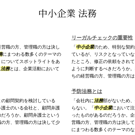
中小企業 法務
リーガルチェックの重要性
経営職の方、管理職の方は決し
「
中小企業
のため、特別な契約
務
にまつわる数多くのテーマの
ているが、リスクとなっていな
トについてスポットライトをあ
たところ、修正の依頼をされて
業
法務
とは、企業活動において
ように判断するべきだろうか。
ちの経営職の方、管理職の方は決
予防法務とは
との顧問契約を検討している
「会社内に
法務
部がないため、
弁護士のいる会社と、顧問弁護
らない。「
中小企業
において注
のだろうか。顧問弁護士という
ったものがあるのだろうか。企
職の方、管理職の方は決して少
営職の方、管理職の方は決して
にまつわる数多くのテーマのなか