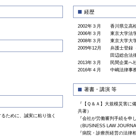
介護事故 種類
顧問弁護士 弁護士 相談 江東区
経歴
介護 契約トラブル 弁護士
顧問弁護士 弁護士 相談 神楽坂
介護 事故 弁護士
不動産トラブル 弁護士 相談 牛込神
2002年３月
香川県立高
介護 クレーム
楽坂
2006年３月
東京大学法
企業法務 弁護士 相談 江東区
2008年３月
東京大学大
企業法務 弁護士 相談 渋谷区
2009年12月
弁護士登録（
介護事業トラブル 中央区
田辺総合法
2013年３月
民間企業へ社
顧問弁護士 弁護士 相談 飯田橋
2016年４月
中嶋法律事
顧問弁護士 弁護士 相談 牛込神楽坂
企業法務 弁護士 相談 牛込神楽坂
著書・講演 等
『【Ｑ＆Ａ】大規模災害に
共著）
するために、誠実に粘り強く
『会社が労働審判手続を申
（BUSINESS LAW JOURNAL 
『病院・診療所経営の法律