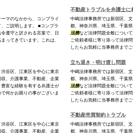
不動産トラブルを弁護士に
テーマのなかから、コンプライ
中嶋法律事務所では新宿区、文
、ご説明します。 ■コンプラ
都、神奈川県、埼玉県、千葉県
法令遵守と訳される言葉で、日
法務
など法律問題全般について
高まってきています。これは、
ご依頼者様に寄り添って法律問
したらお気軽に当事務所までご相
立ち退き・明け渡し問題
、渋谷区、江東区を中心に東京
中嶋法律事務所では新宿区、文
回収、介護事業、不動産、企業
都、神奈川県、埼玉県、千葉県
。豊富な経験を有する弁護士が
法務
など法律問題全般について
ので何かお困りの事がございま
ご依頼者様に寄り添って法律問
したらお気軽に当事務所までご相
不動産売買契約トラブル
、渋谷区、江東区を中心に東京
中嶋法律事務所では新宿区、文
回収、介護事業、不動産、企業
都、神奈川県、埼玉県、千葉県