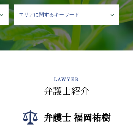
介護 行政
エリアに関するキーワード
介護事業 課題
介護 トラブル
介護事故 死亡
企業法務 弁護士 相談 神楽坂
介護 悩み 相談
介護事業トラブル 弁護士 相談 神楽
介護事故 報告書
坂
介護 対策
法律問題 弁護士 相談 千代田区
介護施設 転倒 損害賠償
債権回収 弁護士 相談 江東区
介護 企業 支援
顧問弁護士 弁護士 相談 渋谷区
LAWYER
介護事故 防止
法律問題 弁護士 相談 新宿区
弁護士紹介
介護事業 労働問題 弁護士
不動産トラブル 弁護士 相談 渋谷区
介護事故 隠蔽
企業法務 弁護士 相談 千代田区
介護 責任
不動産トラブル 弁護士 相談 江東区
介護 現場 問題
弁護士 福岡祐樹
法律問題 弁護士 相談 江東区
介護 暴言
介護事業トラブル 弁護士 相談 新宿
介護 現場 実態
区