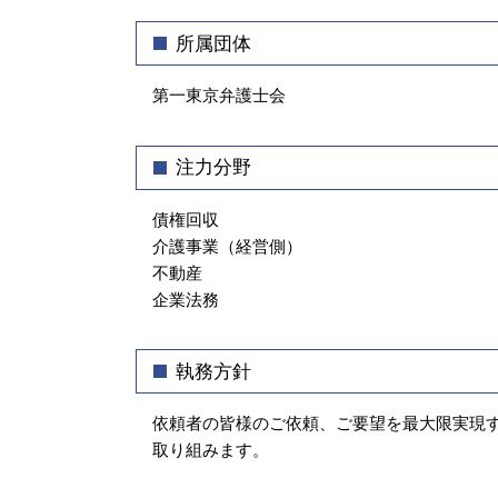
差し押さえ 手続き
契約書 作成
所属団体
売掛金 回収したい
東京都 企業法務 弁護士
売掛金 時効
予防 法務
第一東京弁護士会
取引先 倒産 未払い金 支払い
業務委託 契約書
クレーム対応 マニュアル
注力分野
会社の顧問弁護士 個人的な相談
社内 法務
債権回収
介護事業（経営側）
不動産
企業法務
執務方針
依頼者の皆様のご依頼、ご要望を最大限実現
取り組みます。