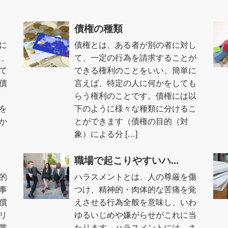
債権の種類
に
債権とは、ある者が別の者に対し
は、
て、一定の行為を請求することが
て
できる権利のことをいい、簡単に
債
言えば、特定の人に何かをしても
らう権利のことです。債権には以
を
下のように様々な種類に分けるこ
か
とができます（債権の目的（対
象）による分 […]
職場で起こりやすいハ...
的
ハラスメントとは、人の尊厳を傷
事
つけ、精神的・肉体的な苦痛を覚
償
えさせる行為全般を意味し、いわ
リ
ゆるいじめや嫌がらせがこれに当
業
たります。ハラスメントには、さ