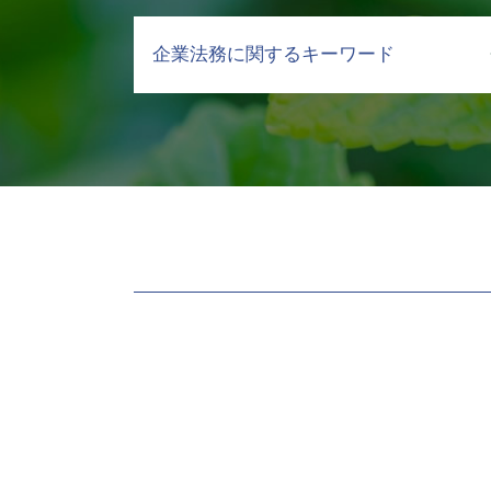
債権回収 流れ
企業法務に関するキーワード
強制執行 流れ
売掛金 貸付金
支払督促 流れ
職場 ハラスメント 種類
債権 消滅時効
ハラスメント 定義
支払い 催促
弁護士 顧問契約
支払督促 費用
ハラスメント 弊害
債権 訴訟
パワハラ 対策
内容証明 売掛金 回収
顧問弁護士 メリット
強制執行 通知
株式譲渡 契約書
強制執行 費用
弁護士 顧問契約 メリット
不良債権 回収
企業法務 法律事務所
債権回収 強制執行 方法
契約書 リーガルチェック
強制執行 手続き
会社 顧問弁護士
弁護士 回収 委託
不当解雇 とは
回収不能 売掛金
コンプラ 問題