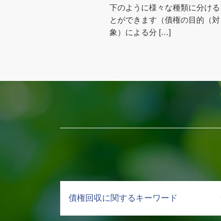
下のように様々な種類に分ける
とができます（債権の目的（対
象）による分 […]
債権回収に関するキーワード