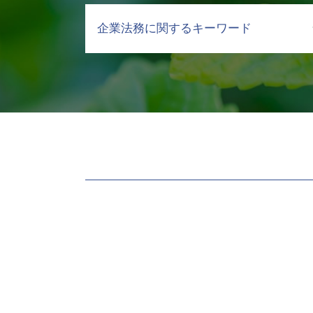
債権 管理 回収
企業法務に関するキーワード
支払督促 申立
取引先 倒産 未払い金 支払い
売掛金 回収 文書
コンプライアンス 従業員
売掛金 未払い
会社 法務
債権回収 強制執行 方法
秘密保持 契約書
売掛金 回収できない
弁護士 顧問契約 メリット
強制執行 費用
職場 ハラスメント 種類
売掛金回収 裁判所
セクハラ 処分
弁護士に依頼するメリット
労働 契約書
強制執行 手続き
コンプラ 問題
売掛金 時効
顧問弁護士 社員の相談
弁護士 回収 委託
予防 法務
弁護士 債権回収 依頼
ハラスメント 種類 最新
差押え 銀行
コンプライアンス 違反 リスク
回収不能 売掛金
ハラスメント 種類 厚生労働省