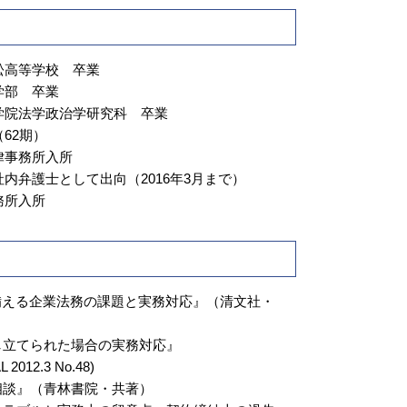
アパート 立ち退き
土地 建物賃貸借契約書
借地 立ち退き
松高等学校 卒業
賃貸 立ち退き
学部 卒業
学院法学政治学研究科 卒業
62期）
律事務所入所
内弁護士として出向（2016年3月まで）
務所入所
備える企業法務の課題と実務対応』（清文社・
し立てられた場合の実務対応』
2012.3 No.48)
相談』（青林書院・共著）