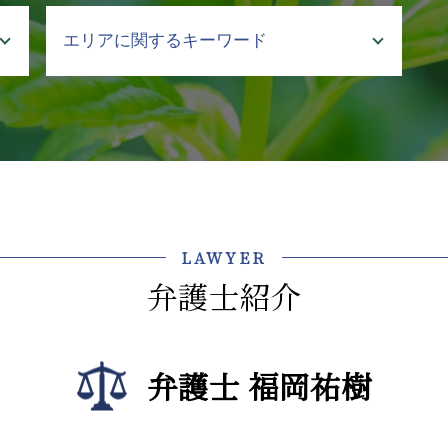
介護事故 隠蔽
エリアに関するキーワード
介護事故 防止
介護 クレーム
介護事故 死亡
顧問弁護士 弁護士 相談 神楽坂
介護 トラブル
介護事業トラブル 弁護士 相談 江東
介護 行政
区
介護 対策
不動産トラブル 中央区
介護 入所
企業法務 弁護士 相談 江東区
介護 契約トラブル 弁護士
介護事業トラブル 弁護士 相談 飯田
LAWYER
介護 暴言
橋
弁護士紹介
介護事業 課題
法律問題 弁護士 相談 江東区
介護 事故 弁護士
企業法務 中央区
介護事業 労働問題 弁護士
法律問題 弁護士 相談 神楽坂
介護 責任
弁護士 福岡祐樹
不動産トラブル 弁護士 相談 新宿区
介護施設 転倒 損害賠償
債権回収 弁護士 相談 文京区
介護 企業 支援
企業法務 弁護士 相談 牛込神楽坂