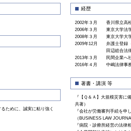
介護事故 報告書
顧問弁護士 弁護士 相談 文京区
経歴
介護 現場 問題
顧問弁護士 中央区
介護事故 種類
債権回収 弁護士 相談 牛込神楽坂
2002年３月
香川県立高
介護 訴訟
介護事業トラブル 弁護士 相談 千代
2006年３月
東京大学法
田区
2008年３月
東京大学大
企業法務 弁護士 相談 千代田区
2009年12月
弁護士登録（
企業法務 弁護士 相談 飯田橋
田辺総合法
2013年３月
民間企業へ社
法律問題 弁護士 相談 飯田橋
2016年４月
中嶋法律事
不動産トラブル 弁護士 相談 文京区
顧問弁護士 弁護士 相談 飯田橋
著書・講演 等
『【Ｑ＆Ａ】大規模災害に
共著）
するために、誠実に粘り強く
『会社が労働審判手続を申
（BUSINESS LAW JOURNAL 
『病院・診療所経営の法律