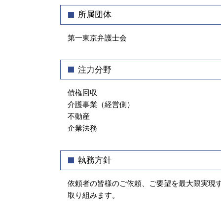
支払い 催促
弁護士 顧問契約
所属団体
債権 消滅時効
事業継承 契約書
債権 訴訟
株式譲渡 契約書
第一東京弁護士会
差し押さえ 不動産 債権回収
中小企業 法務
業務委託 契約書
注力分野
不当解雇 とは
パワハラ 対策
債権回収
介護事業（経営側）
不動産
企業法務
執務方針
依頼者の皆様のご依頼、ご要望を最大限実現
取り組みます。