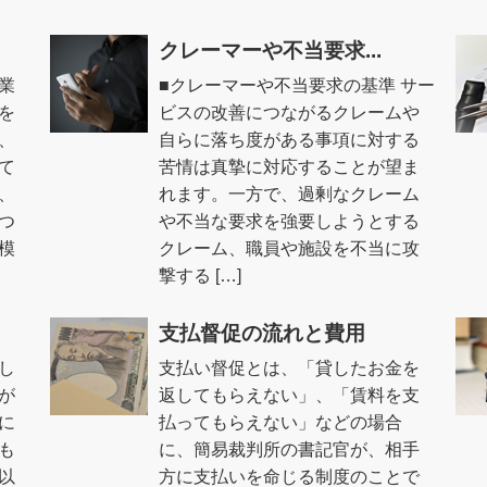
クレーマーや不当要求...
業
■クレーマーや不当要求の基準 サー
を
ビスの改善につながるクレームや
、
自らに落ち度がある事項に対する
て
苦情は真摯に対応することが望ま
、
れます。一方で、過剰なクレーム
つ
や不当な要求を強要しようとする
模
クレーム、職員や施設を不当に攻
撃する […]
支払督促の流れと費用
し
支払い督促とは、「貸したお金を
が
返してもらえない」、「賃料を支
に
払ってもらえない」などの場合
も
に、簡易裁判所の書記官が、相手
以
方に支払いを命じる制度のことで