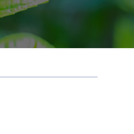
建物 賃貸借契約書 事業用
相続 不動産 売却 分割
不動産売買 契約書
土地 明け渡し
契約不適合 期間
不動産トラブル 調停
土地 購入 契約書
立ち退き
相続 手続き 土地
不動産 トラブル 賃貸
土地 相続 評価
不動産トラブル 法律相談
遺産分割調停 不動産 評価
マンション 売買 契約書
相続 共有
マンション 建て替え 立ち退き料