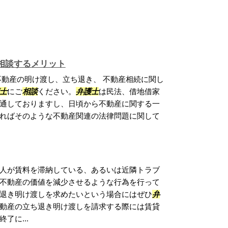
相談するメリット
不動産の明け渡し、立ち退き、 不動産相続に関し
士
にご
相談
ください。
弁護士
は民法、借地借家
通しておりますし、日頃から不動産に関する一
ればそのような不動産関連の法律問題に関して
人が賃料を滞納している、あるいは近隣トラブ
不動産の価値を減少させるような行為を行って
退き明け渡しを求めたいという場合にはぜひ
弁
動産の立ち退き明け渡しを請求する際には賃貸
了に...