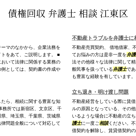
債権回収 弁護士 相談 江東区
不動産トラブルを弁護士に
テーマのなかから、企業法務を
不動産売買契約、 借地借家、
トをあて、ご説明します。 ■
てお悩みの方は是非一度を
弁護
において法律に関係する業務の
法その他様々な法律に関して精
の例としては、契約書の作成や
般民事を扱っている
弁護士
であ
も豊富な経験を有しています。
立ち退き・明け渡し問題
したら、相続に関する豊富な知
不動産経営をしている際に賃借
事務所では新宿区、文京区、千
ルの原因となっている、その他
川県、埼玉県、千葉県、茨城県
いるような場合に不動産の立ち
法律問題全般について対応して
護士
に一度ご
相談
ください。不
借契約を解除し、賃貸借契約の終