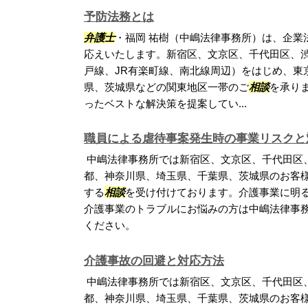
予防法務とは
弁護士
・福岡 祐樹（中嶋法律事務所）は、企業
応えいたします。新宿区、文京区、千代田区、
戸線、JR有楽町線、南北線周辺）をはじめ、東
県、茨城県などの関東地区一帯のご
相談
を承り
ったベストな解決策を提案してい...
職員による虐待事案発生時の事業リスクと
中嶋法律事務所では新宿区、文京区、千代田区
都、神奈川県、埼玉県、千葉県、茨城県のお客
する
相談
を受け付けております。介護事業に明
介護事業のトラブルにお悩みの方は中嶋法律事
ください。
介護事故の回避と対応方法
中嶋法律事務所では新宿区、文京区、千代田区
都、神奈川県、埼玉県、千葉県、茨城県のお客