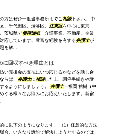
の方はぜひ一度当事務所までご
相談
下さい。 中
区、千代田区、渋谷区、
江東区
を中心に東京
、茨城県で
債権回収
、介護事業、不動産、企業
対応しています。豊富な経験を有する
弁護士
が
を解...
めに回収すべき理由とは
払い売掛金の支払にいつ応じるかなどを話し合
ならば、
弁護士
に
相談
した上、調停手続きや訴
討するようにしましょう。
弁護士
・福岡 祐樹（中
めぐる様々なお悩みにお応えいたします。新宿
..
的に以下のようになります。 （1）任意的な方法
場合、いきなり訴訟で解決しようとするのでは