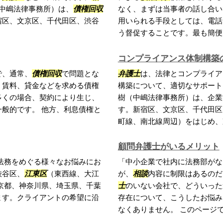
（中嶋法律事務所）は、
債権回収
なく、まずは当事者の話し合い
宿区、文京区、千代田区、渋谷
用いられる手段としては、電話
う督促することです。最も簡便な.
コンプライアンス体制構築
で、通常、
債権回収
で問題とな
弁護士
は、法律とコンプライア
、賃料、貸金などを求める債権
構築について、適切なサポー
多くの場合、契約により生じ、
樹（中嶋法律事務所）は、企業
般的です。 他方、利息債権と
す。新宿区、文京区、千代田区
町線、南北線周辺）をはじめ、東.
顧問弁護士がいるメリット
法務をめぐる様々なお悩みにお
「中小企業で社内に法務部がな
渋谷区、
江東区
（東西線、大江
が、
相談
内容に制限はあるのだ
京都、神奈川県、埼玉県、千葉
士
のいない会社で、どういった
ます。クライアントの希望に沿
存在について、こうしたお悩み
なくありません。 このページでは