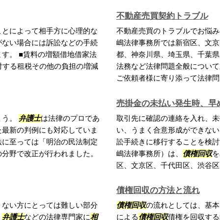
不動産売買契約トラブル
ことによって相手方に心理的な
不動産売買のトラブルでお悩み
がない場合には訴訟などの手続
嶋法律事務所では新宿区、文京
す。 ■賃料の増額借地借家法
都、神奈川県、埼玉県、千葉県
対する租税その他の負担の増減
法務など法律問題全般について
ご依頼者様に寄り添って法律問題
売掛金の未払い発生時、早
ょう。
弁護士
は法律のプロであ
取引先に確認の連絡を入れ、未
た最新の判例にも対応していま
い、うまく合意形成ができない
法に至っては「明治の民法制定
訟手続きに移行することを検
の分野で改正が行われました。
嶋法律事務所）は、
債権回収
を
区、文京区、千代田区、渋谷区、.
債権回収の方法と流れ
くない方にとっては難しい部分
債権回収
の流れとしては、基本
、
弁護士
などの法律専門家に
相
による
債権回収
債権を回収する