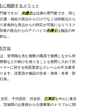
士に相談するメリット
門家ですが、
弁護士
は法律の専門家です。同じ
介護・福祉の視点からだけでなく法的観点から
り多角的な視点からの対応が可能になりリスク
外部者の視点からのアドバイス
弁護士
は施設の外
な...
処方法
は、管理職を含む複数の職員で連携しながら対
警察などの助けを借りることも視野に入れて対
レーマーに対する刑罰悪質なクレームや不当要求
ります。従業員や施設の生命・身体・名誉・財
為...
文京区、千代田区、渋谷区、
江東区
を中心に東京
、茨城県のお客様から介護事業のトラブルに関