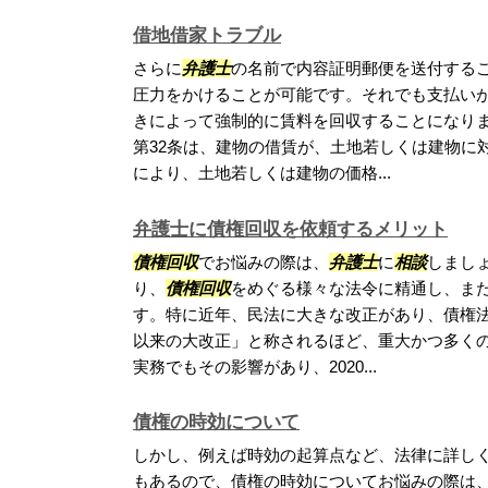
借地借家トラブル
さらに
弁護士
の名前で内容証明郵便を送付する
圧力をかけることが可能です。それでも支払い
きによって強制的に賃料を回収することになりま
第32条は、建物の借賃が、土地若しくは建物に
により、土地若しくは建物の価格...
弁護士に債権回収を依頼するメリット
債権回収
でお悩みの際は、
弁護士
に
相談
しまし
り、
債権回収
をめぐる様々な法令に精通し、ま
す。特に近年、民法に大きな改正があり、債権
以来の大改正」と称されるほど、重大かつ多く
実務でもその影響があり、2020...
債権の時効について
しかし、例えば時効の起算点など、法律に詳し
もあるので、債権の時効についてお悩みの際は