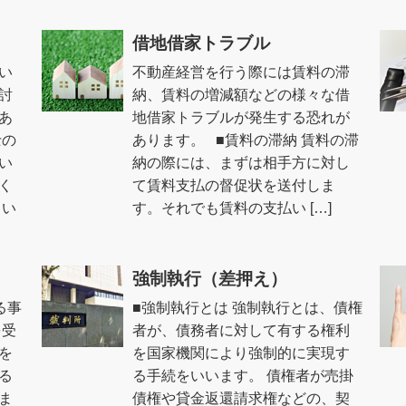
借地借家トラブル
い
不動産経営を行う際には賃料の滞
討
納、賃料の増減額などの様々な借
あ
地借家トラブルが発生する恐れが
士の
あります。 ■賃料の滞納 賃料の滞
い
納の際には、まずは相手方に対し
く
て賃料支払の督促状を送付しま
とい
す。それでも賃料の支払い […]
強制執行（差押え）
る事
■強制執行とは 強制執行とは、債権
を受
者が、債務者に対して有する権利
を
を国家機関により強制的に実現す
る
る手続をいいます。 債権者が売掛
ま
債権や貸金返還請求権などの、契