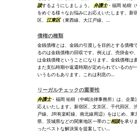
談
するようにしましょう。
弁護士
・福岡 祐樹
をめぐる様々なお悩みにお応えいたします。新
区、
江東区
（東西線、大江戸線、...
債権の種類
金銭債権とは、金銭の引渡しを目的とする債権
るのは金銭債権の回収です。例えば、売掛金や
は金銭債権ということになります。金銭債権は
また支払時期や返還時期が定められているのが一
いうものもあります。これは利息の...
リーガルチェックの重要性
弁護士
・福岡 祐樹（中嶋法律事務所）は、企業
応えいたします。新宿区、文京区、千代田区、
戸線、JR有楽町線、南北線周辺）をはじめ、東
県、茨城県などの関東地区一帯のご
相談
を承り
ったベストな解決策を提案してい...