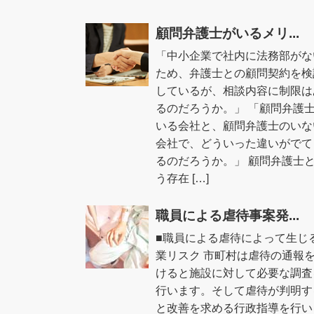
顧問弁護士がいるメリ...
「中小企業で社内に法務部がな
ため、弁護士との顧問契約を検
しているが、相談内容に制限は
るのだろうか。」 「顧問弁護
いる会社と、顧問弁護士のいな
会社で、どういった違いがでて
るのだろうか。」 顧問弁護士
う存在 […]
職員による虐待事案発...
■職員による虐待によって生じ
業リスク 市町村は虐待の通報
けると施設に対して必要な調査
行います。そして虐待が判明す
と改善を求める行政指導を行い