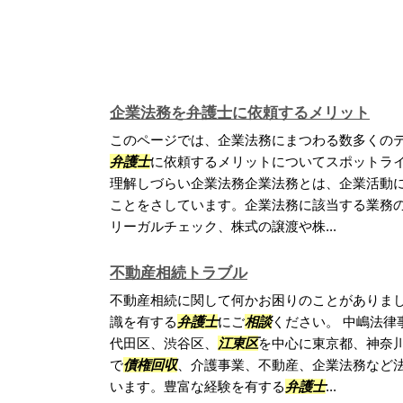
企業法務を弁護士に依頼するメリット
このページでは、企業法務にまつわる数多くの
弁護士
に依頼するメリットについてスポットライ
理解しづらい企業法務企業法務とは、企業活動
ことをさしています。企業法務に該当する業務
リーガルチェック、株式の譲渡や株...
不動産相続トラブル
不動産相続に関して何かお困りのことがありま
識を有する
弁護士
にご
相談
ください。 中嶋法律
代田区、渋谷区、
江東区
を中心に東京都、神奈
で
債権回収
、介護事業、不動産、企業法務など
います。豊富な経験を有する
弁護士
...