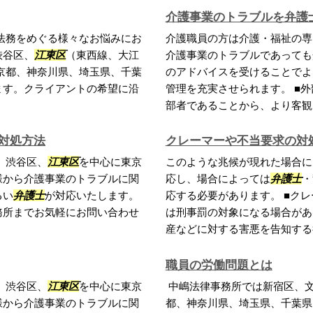
介護事業のトラブルを弁護
法務をめぐる様々なお悩みにお
介護職員の方は介護・福祉の専
渋谷区、
江東区
（東西線、大江
介護事業のトラブルであっても
京都、神奈川県、埼玉県、千葉
のアドバイスを受けることでよ
ます。クライアントの希望に沿
管理を充実させられます。 ■
部者であることから、より客観的
対処方法
クレーマーや不当要求の対
、渋谷区、
江東区
を中心に東京
このような兆候が現れた場合に
様から介護事業のトラブルに関
応し、場合によっては
弁護士
・
るい
弁護士
が対応いたします。
応する必要があります。 ■ク
務所までお気軽にお問い合わせ
は刑事罰の対象になる場合があ
産などに対する害悪を告知する行
職員の労働問題とは
、渋谷区、
江東区
を中心に東京
中嶋法律事務所では新宿区、
様から介護事業のトラブルに関
都、神奈川県、埼玉県、千葉県