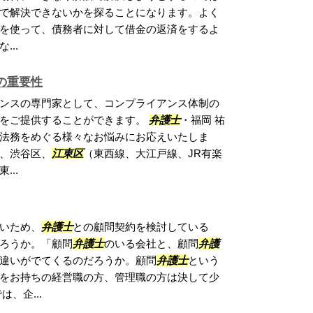
で解決できないかを探ることになります。よく
を使って、債務者に対して借金の返済をするよ
..
の重要性
ンスの専門家として、コンプライアンス体制の
トをご提供することができます。
弁護士
・福岡 祐
法務をめぐる様々なお悩みにお応えいたしま
、渋谷区、
江東区
（東西線、大江戸線、JR有楽
..
いため、
弁護士
との顧問契約を検討している
ろうか。「顧問
弁護士
のいる会社と、顧問
弁護
違いがでてくるのだろうか。顧問
弁護士
という
をお持ちの経営職の方、管理職の方は決して少
、企...