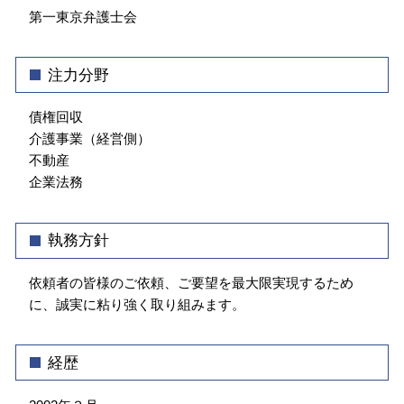
職場 ハラスメント 種類
第一東京弁護士会
法律問題 弁護士 相談 渋谷区
契約書 作成
顧問弁護士 弁護士 相談 文京区
法律問題 弁護士 相談 神楽坂
注力分野
介護事業トラブル 中央区
企業法務 弁護士 相談 神楽坂
債権回収
介護事業（経営側）
不動産
企業法務
執務方針
依頼者の皆様のご依頼、ご要望を最大限実現するため
に、誠実に粘り強く取り組みます。
経歴