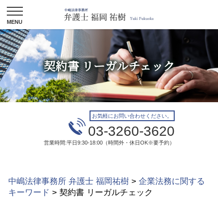
契約書 リーガルチェック
お気軽にお問い合わせください。
03-3260-3620
営業時間:平日9:30-18:00（時間外・休日OK※要予約）
中嶋法律事務所 弁護士 福岡祐樹
>
企業法務に関する
キーワード
>
契約書 リーガルチェック