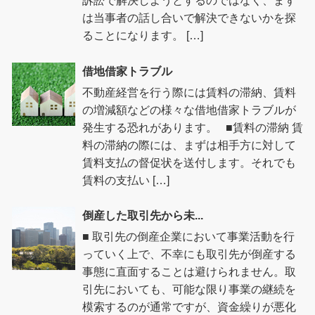
訴訟で解決しようとするのではなく、まず
は当事者の話し合いで解決できないかを探
ることになります。 […]
借地借家トラブル
不動産経営を行う際には賃料の滞納、賃料
の増減額などの様々な借地借家トラブルが
発生する恐れがあります。 ■賃料の滞納 賃
料の滞納の際には、まずは相手方に対して
賃料支払の督促状を送付します。それでも
賃料の支払い […]
倒産した取引先から未...
■ 取引先の倒産企業において事業活動を行
っていく上で、不幸にも取引先が倒産する
事態に直面することは避けられません。取
引先においても、可能な限り事業の継続を
模索するのが通常ですが、資金繰りが悪化