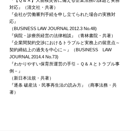
『【Ｑ＆Ａ】大規模災害に備える企業法務の課題と実務
対応』（清文社・共著）
『会社が労働審判手続を申し立てられた場合の実務対
応』
（BUSINESS LAW JOURNAL 2012.3 No.48)
『病院・診療所経営の法律相談』（青林書院・共著）
『企業間契約交渉におけるトラブルと実務上の留意点～
契約締結上の過失を中心に～』（BUSINESS LAW
JOURNAL 2014.4 No.73)
『わかりやすい保育所運営の手引－Ｑ＆Ａとトラブル事
例－』
（新日本法規・共著）
『逐条 破産法・民事再生法の読み方』（商事法務・共
著）