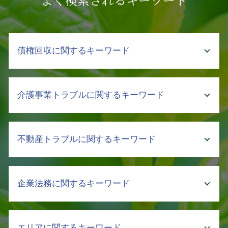
債権回収に関するキーワード
支払い 催促
介護事業トラブルに関するキーワード
売掛金 回収したい
債権 消滅時効
売掛金 時効
介護 入所
不動産トラブルに関するキーワード
売掛金 回収 文書
介護事故 種類
財産 差押え
介護 責任
差し押さえ 不動産 債権回収
介護 暴言
不動産 トラブル 賃貸
弁護士 回収 委託
企業法務に関するキーワード
介護 行政
マンション 建て替え 立ち退き料
内容証明 売掛金 回収
介護 現場 実態
遺産分割調停 不動産 評価
売掛金回収 裁判所
介護 企業 支援
土地 契約書
ハラスメント 定義
債権 取立
介護 クレーム
エリアに関するキーワード
土地 明け渡し