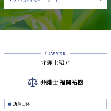
コーポレートガバナンス 内部統制
支払督促 流れ
介護 悩み 相談
立ち退き
ハラスメント 弊害
強制執行 手続き
介護事故 死亡
相続 手続き 土地
企業法務 法律事務所
不動産トラブル 弁護士 相談 飯田橋
差し押さえ 手続き
介護 対策
テナント 立ち退き
会社の顧問弁護士 個人的な相談
顧問弁護士 弁護士 相談 千代田区
債権 管理 回収
介護事故 報告書
土地 購入 契約書
企業 コンプライアンス 違反
債権回収 弁護士 相談 千代田区
差押え 銀行
介護事故 隠蔽
賃貸 立ち退き
不当解雇 とは
債権回収 弁護士 相談 江東区
回収不能 売掛金
介護 事故 弁護士
契約不適合 期間
弁護士 顧問 契約書
介護事業トラブル 弁護士 相談 千代田区
弁護士 債権回収 依頼
介護事故 防止
アパート 立ち退き
クレーム対応 マニュアル
法律問題 弁護士 相談 新宿区
支払督促 申立
介護 訴訟
LAWYER
不動産トラブル 立ち退き
弁護士 顧問契約 メリット
顧問弁護士 弁護士 相談 牛込神楽坂
売掛金 未払い
介護事業 労働問題 弁護士
不動産トラブル 調停
弁護士紹介
弁護士 顧問契約
顧問弁護士 中央区
介護 契約トラブル 弁護士
賃貸 立ち退き料
中小企業 法務
介護事業トラブル 弁護士 相談 渋谷区
介護施設 転倒 損害賠償
不動産会社 トラブル
顧問弁護士 社員の相談
債権回収 弁護士 相談 牛込神楽坂
介護事業 課題
不動産トラブル 法律相談
弁護士 福岡祐樹
東京都 企業法務 弁護士
企業法務 弁護士 相談 文京区
借地 立ち退き
コンプラ 問題
介護事業トラブル 弁護士 相談 牛込神楽坂
建物 賃貸借契約書 事業用
ハラスメント 種類 最新
不動産トラブル 弁護士 相談 新宿区
マンション 売買 契約書
事業継承 契約書
企業法務 弁護士 相談 渋谷区
所属団体
セクハラ 加害者
不動産トラブル 弁護士 相談 牛込神楽坂