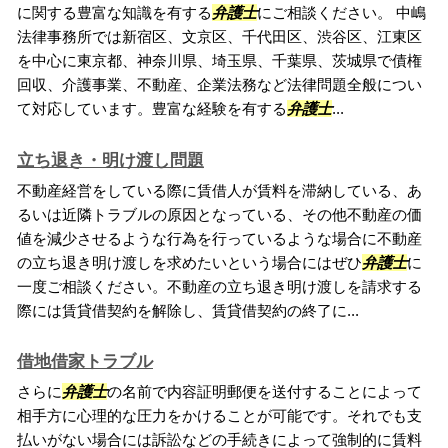
に関する豊富な知識を有する
弁護士
にご相談ください。 中嶋
法律事務所では新宿区、文京区、千代田区、渋谷区、江東区
を中心に東京都、神奈川県、埼玉県、千葉県、茨城県で債権
回収、介護事業、不動産、企業法務など法律問題全般につい
て対応しています。豊富な経験を有する
弁護士
...
立ち退き・明け渡し問題
不動産経営をしている際に賃借人が賃料を滞納している、あ
るいは近隣トラブルの原因となっている、その他不動産の価
値を減少させるような行為を行っているような場合に不動産
の立ち退き明け渡しを求めたいという場合にはぜひ
弁護士
に
一度ご相談ください。不動産の立ち退き明け渡しを請求する
際には賃貸借契約を解除し、賃貸借契約の終了に...
借地借家トラブル
さらに
弁護士
の名前で内容証明郵便を送付することによって
相手方に心理的な圧力をかけることが可能です。それでも支
払いがない場合には訴訟などの手続きによって強制的に賃料