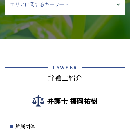
債権回収 流れ
介護事故 防止
エリアに関するキーワード
土地 契約書
社内 法務
財産 差押え
介護事故 報告書
マンション 建て替え 立ち退き料
ハラスメント 定義
債権 取立
介護 訴訟
不動産トラブル 法律相談
顧問弁護士 社員の相談
介護事業トラブル 中央区
売掛金回収 裁判所
介護 現場 実態
親 土地 相続
セクハラ 処分
企業法務 弁護士 相談 飯田橋
支払い 催促
介護 契約トラブル 弁護士
賃貸 立ち退き料
企業 法務部
債権回収 弁護士 相談 牛込神楽坂
差し押さえ 不動産 債権回収
介護 対策
不動産 契約
事業継承 契約書
介護事業トラブル 弁護士 相談 飯田橋
強制執行 流れ
介護 悩み 相談
土地 相続 評価
弁護士 顧問契約
不動産トラブル 弁護士 相談 飯田橋
売掛金 払わない
介護 現場 問題
遺産分割調停 不動産 評価
クレーム 対応 電話
企業法務 弁護士 相談 神楽坂
支払督促 流れ
クレーマー 不当要求 弁護士
LAWYER
不動産 法人 契約
労働 契約書
介護事業トラブル 弁護士 相談 千代田区
差押え 銀行
介護 企業 支援
追完請求
弁護士紹介
クレーム対応 マニュアル
法律問題 弁護士 相談 千代田区
介護事業 労働問題 弁護士
立ち退き
会社の顧問弁護士 個人的な相談
法律問題 弁護士 相談 江東区
介護施設 転倒 損害賠償
不動産 トラブル 賃貸
東京都 企業法務 弁護士
不動産トラブル 中央区
介護事故 死亡
借地 立ち退き
弁護士 福岡祐樹
秘密保持 契約書
顧問弁護士 弁護士 相談 牛込神楽坂
建物 賃貸借契約書 事業用
顧問弁護士 メリット
不動産トラブル 弁護士 相談 千代田区
アパート 立ち退き
コンプライアンス 違反 リスク
法律問題 弁護士 相談 渋谷区
土地 購入後 トラブル
不当解雇 とは
債権回収 弁護士 相談 文京区
所属団体