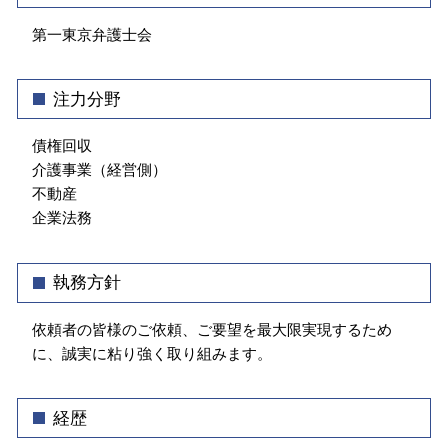
中小企業 法務
介護事業トラブル 弁護士 相談 文京区
企業法務 弁護士
第一東京弁護士会
不動産トラブル 弁護士 相談 江東区
弁護士 顧問契約 メリット
不動産トラブル 弁護士 相談 文京区
顧問弁護士 弁護士 相談 文京区
注力分野
債権回収 中央区
企業法務 弁護士 相談 牛込神楽坂
債権回収
介護事業（経営側）
不動産
企業法務
執務方針
依頼者の皆様のご依頼、ご要望を最大限実現するため
に、誠実に粘り強く取り組みます。
経歴