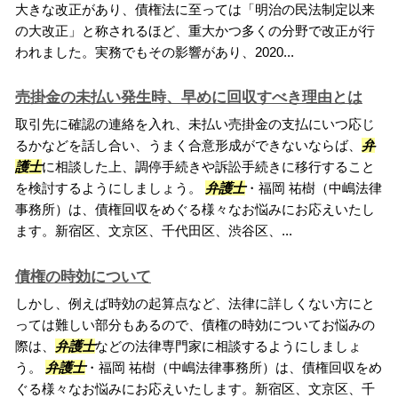
大きな改正があり、債権法に至っては「明治の民法制定以来
の大改正」と称されるほど、重大かつ多くの分野で改正が行
われました。実務でもその影響があり、2020...
売掛金の未払い発生時、早めに回収すべき理由とは
取引先に確認の連絡を入れ、未払い売掛金の支払にいつ応じ
るかなどを話し合い、うまく合意形成ができないならば、
弁
護士
に相談した上、調停手続きや訴訟手続きに移行すること
を検討するようにしましょう。
弁護士
・福岡 祐樹（中嶋法律
事務所）は、債権回収をめぐる様々なお悩みにお応えいたし
ます。新宿区、文京区、千代田区、渋谷区、...
債権の時効について
しかし、例えば時効の起算点など、法律に詳しくない方にと
っては難しい部分もあるので、債権の時効についてお悩みの
際は、
弁護士
などの法律専門家に相談するようにしましょ
う。
弁護士
・福岡 祐樹（中嶋法律事務所）は、債権回収をめ
ぐる様々なお悩みにお応えいたします。新宿区、文京区、千