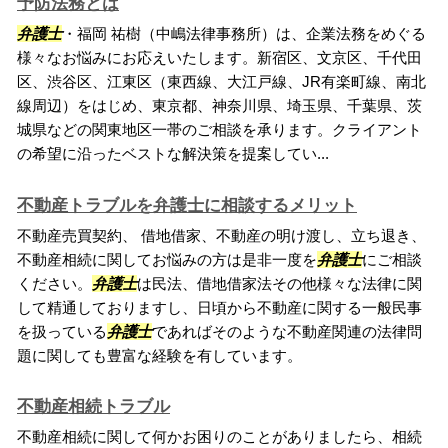
予防法務とは
弁護士
・福岡 祐樹（中嶋法律事務所）は、企業法務をめぐる
様々なお悩みにお応えいたします。新宿区、文京区、千代田
区、渋谷区、江東区（東西線、大江戸線、JR有楽町線、南北
線周辺）をはじめ、東京都、神奈川県、埼玉県、千葉県、茨
城県などの関東地区一帯のご相談を承ります。クライアント
の希望に沿ったベストな解決策を提案してい...
不動産トラブルを弁護士に相談するメリット
不動産売買契約、 借地借家、不動産の明け渡し、立ち退き、
不動産相続に関してお悩みの方は是非一度を
弁護士
にご相談
ください。
弁護士
は民法、借地借家法その他様々な法律に関
して精通しておりますし、日頃から不動産に関する一般民事
を扱っている
弁護士
であればそのような不動産関連の法律問
題に関しても豊富な経験を有しています。
不動産相続トラブル
不動産相続に関して何かお困りのことがありましたら、相続