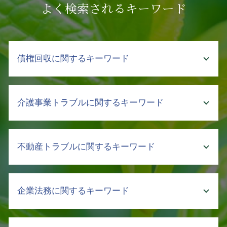
よく検索されるキーワード
債権回収に関するキーワード
債権 訴訟
介護事業トラブルに関するキーワード
支払督促 申立
回収 交渉
内容証明 売掛金 回収
介護 トラブル
不動産トラブルに関するキーワード
債権回収 督促
介護 事故 弁護士
強制執行 手続き
介護事故 種類
取引先 倒産 未払い金 支払い
介護 暴言
相続 不動産トラブル
債権回収 強制執行 方法
企業法務に関するキーワード
介護 責任
賃貸 立ち退き
回収不能 売掛金
介護 行政
マンション 売買 契約書
売掛金 未払い
介護 クレーム
土地 明け渡し
ハラスメント 弊害