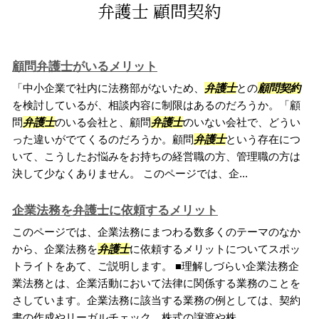
弁護士 顧問契約
顧問弁護士がいるメリット
「中小企業で社内に法務部がないため、
弁護士
との
顧問契約
を検討しているが、相談内容に制限はあるのだろうか。「顧
問
弁護士
のいる会社と、顧問
弁護士
のいない会社で、どうい
った違いがでてくるのだろうか。顧問
弁護士
という存在につ
いて、こうしたお悩みをお持ちの経営職の方、管理職の方は
決して少なくありません。 このページでは、企...
企業法務を弁護士に依頼するメリット
このページでは、企業法務にまつわる数多くのテーマのなか
から、企業法務を
弁護士
に依頼するメリットについてスポッ
トライトをあて、ご説明します。 ■理解しづらい企業法務企
業法務とは、企業活動において法律に関係する業務のことを
さしています。企業法務に該当する業務の例としては、契約
書の作成やリーガルチェック、株式の譲渡や株...