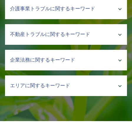
売掛金 払わない
介護事業トラブルに関するキーワード
弁護士 回収 委託
強制執行 費用
弁護士 債権回収 依頼
介護 事故 弁護士
不動産トラブルに関するキーワード
売掛金 回収したい
介護事故 種類
債権回収 督促
介護事業 労働問題 弁護士
強制執行 通知
介護 トラブル
不動産 賃貸 契約
差し押さえ 手続き
企業法務に関するキーワード
介護事故 死亡
不動産会社 トラブル
債権 消滅時効
介護 訴訟
不動産トラブル 法律相談
公正証書 強制執行
介護 暴言
テナント 立ち退き
顧問弁護士 社員の相談
売掛金 時効
介護 契約トラブル 弁護士
エリアに関するキーワード
不動産 法人 契約
不公正な取引
売掛金 貸付金
介護 行政
土地 契約書
株式譲渡 契約書
債権回収 流れ
介護事故 隠蔽
アパート 立ち退き
会社の顧問弁護士 個人的な相談
不動産トラブル 弁護士 相談 飯田橋
債権 訴訟
介護事業 課題
借地 借家法 立ち退き
弁護士 顧問契約 メリット
債権回収 弁護士 相談 文京区
回収不能 売掛金
介護 対策
賃貸 立ち退き料
ハラスメント 弊害
顧問弁護士 弁護士 相談 文京区
債権回収 強制執行 方法
クレーマー 不当要求 弁護士
追完請求
クレーム 対応 電話
介護事業トラブル 中央区
売掛金 回収できない
介護事故 報告書