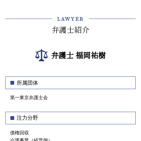
土地 建物賃貸借契約書
契約書 リーガルチェック
介護事業トラブル 弁護士 相談 江東区
債権 管理 回収
介護 入所
不動産トラブル 調停
セクハラ 加害者
企業法務 弁護士 相談 渋谷区
支払い 催促
介護施設 転倒 損害賠償
LAWYER
相続 手続き 土地
コーポレートガバナンス 内部統制
企業法務 弁護士 相談 江東区
強制執行 手続き
介護 クレーム
契約不適合 期間
弁護士紹介
業務委託 契約書
顧問弁護士 弁護士 相談 飯田橋
介護事故 防止
親 土地 相続
コンプライアンス 従業員
介護事業トラブル 弁護士 相談 文京区
介護 企業 支援
不動産 遺産 分割
職場 ハラスメント 種類
顧問弁護士 中央区
介護 責任
不動産 売買 契約
弁護士 福岡祐樹
株式 譲渡 方法
介護事業トラブル 弁護士 相談 飯田橋
不動産 契約
ハラスメント 種類 厚生労働省
債権回収 弁護士 相談 千代田区
立ち退き
企業 コンプライアンス 違反
介護事業トラブル 弁護士 相談 神楽坂
明け渡し
ハラスメント 定義
企業法務 弁護士 相談 文京区
所属団体
社内 法務
法律問題 弁護士 相談 牛込神楽坂
法人 顧問弁護士
第一東京弁護士会
債権回収 弁護士 相談 江東区
顧問弁護士とは
企業法務 中央区
介護事業トラブル 弁護士 相談 牛込神楽坂
注力分野
介護事業トラブル 弁護士 相談 渋谷区
顧問弁護士 弁護士 相談 神楽坂
債権回収
介護事業（経営側）