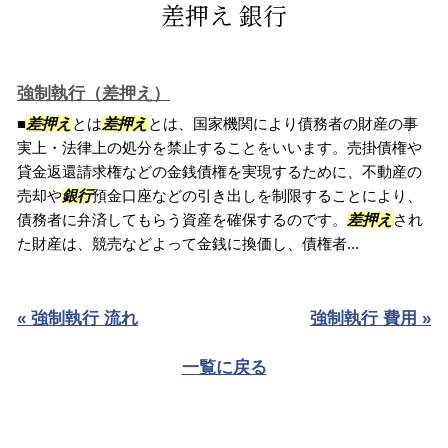
差押え 銀行
強制執行（差押え）
■
差押え
とは
差押え
とは、国家機関により債務者の財産の事
実上・法律上の処分を禁止することをいいます。売掛債権や
貸金返還請求権などの金銭債権を実現するために、不動産の
売却や
銀行
預金口座などの引き出しを制限することにより、
債務者に弁済してもらう資産を確保するのです。
差押え
され
た財産は、競売などよって金銭に換価し、債権者...
« 強制執行 流れ
強制執行 費用 »
一覧に戻る