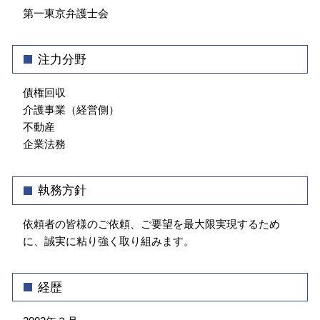
顧問弁護士とは
第一東京弁護士会
不動産トラブル 弁護士 相談 新宿区
会社の顧問弁護士 個人的な相談
顧問弁護士 弁護士 相談 文京区
介護事業トラブル 弁護士 相談 文京区
注力分野
企業法務 弁護士 相談 飯田橋
企業法務 弁護士 相談 神楽坂
債権回収
介護事業（経営側）
不動産
企業法務
執務方針
依頼者の皆様のご依頼、ご要望を最大限実現するため
に、誠実に粘り強く取り組みます。
経歴