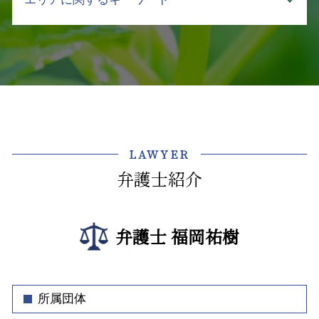
東京都 企業法務 弁護士
売掛金 貸付金
介護事業 課題
建物 賃貸借契約書 事業用
契約書 リーガルチェック
内容証明 売掛金 回収
介護施設 転倒 損害賠償
遺産分割調停 不動産 評価
コンプライアンス 違反 リスク
顧問弁護士 弁護士 相談 飯田橋
債権回収 強制執行 方法
介護 責任
不動産トラブル 調停
コンプラ 問題
介護事業トラブル 弁護士 相談 牛込神楽坂
債権回収 流れ
介護 訴訟
テナント 立ち退き
ハラスメント 種類 厚生労働省
不動産トラブル 弁護士 相談 文京区
売掛金 時効
介護 企業 支援
不動産トラブル 立ち退き
会社 顧問弁護士
介護事業トラブル 弁護士 相談 飯田橋
支払い 催促
介護 入所
アパート 立ち退き
企業 法務部
企業法務 中央区
差押え 銀行
介護 事故 弁護士
不動産 トラブル 賃貸
株式譲渡 契約書
介護事業トラブル 弁護士 相談 渋谷区
支払督促 流れ
介護 対策
LAWYER
不動産トラブル 法律相談
秘密保持 契約書
不動産トラブル 弁護士 相談 千代田区
不良債権 回収
介護 現場 問題
相続 不動産トラブル
弁護士紹介
セクハラ 加害者
法律問題 弁護士 相談 牛込神楽坂
クレーマー 不当要求 弁護士
マンション 売買 契約書
会社 法務
企業法務 弁護士 相談 文京区
介護事故 報告書
家賃 滞納 立ち退き
企業法務 弁護士
不動産トラブル 弁護士 相談 牛込神楽坂
介護 契約トラブル 弁護士
賃貸 立ち退き料
弁護士 福岡祐樹
弁護士 顧問 契約書
債権回収 弁護士 相談 牛込神楽坂
土地 契約書
法人 顧問弁護士
債権回収 弁護士 相談 文京区
賃貸 立ち退き
企業 コンプライアンス 違反
不動産トラブル 弁護士 相談 神楽坂
明け渡し
事業継承 契約書
不動産トラブル 弁護士 相談 江東区
所属団体
クレーム対応 マニュアル
顧問弁護士 弁護士 相談 牛込神楽坂