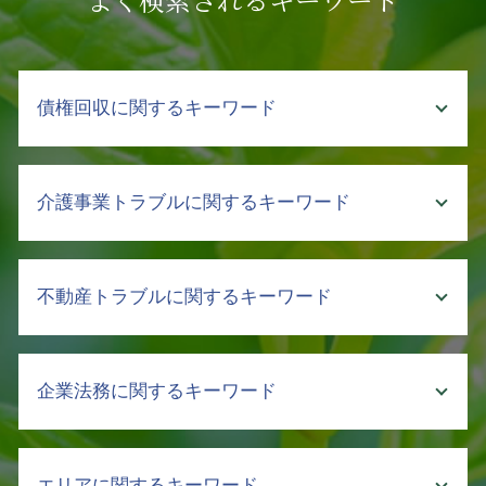
債権回収に関するキーワード
差し押さえ 手続き
介護事業トラブルに関するキーワード
売掛金回収 裁判所
財産 差押え
支払督促 申立
介護 現場 実態
不動産トラブルに関するキーワード
債権 消滅時効
介護 悩み 相談
支払督促 費用
介護 トラブル
売掛金 払わない
介護事故 種類
不動産 賃貸 契約
強制執行 通知
企業法務に関するキーワード
介護事業 労働問題 弁護士
相続 不動産 売却 分割
売掛金 回収 売上
介護 クレーム
不動産 売買 契約
取引先 倒産 未払い金 支払い
介護事故 防止
親 土地 相続
予防 法務
強制執行 流れ
介護事故 隠蔽
エリアに関するキーワード
不動産 法人 契約