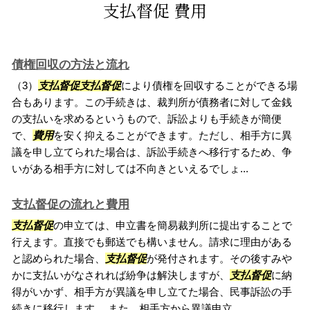
支払督促 費用
債権回収の方法と流れ
（3）
支払督促支払督促
により債権を回収することができる場
合もあります。この手続きは、裁判所が債務者に対して金銭
の支払いを求めるというもので、訴訟よりも手続きが簡便
で、
費用
を安く抑えることができます。ただし、相手方に異
議を申し立てられた場合は、訴訟手続きへ移行するため、争
いがある相手方に対しては不向きといえるでしょ...
支払督促の流れと費用
支払督促
の申立ては、申立書を簡易裁判所に提出することで
行えます。直接でも郵送でも構いません。請求に理由がある
と認められた場合、
支払督促
が発付されます。その後すみや
かに支払いがなされれば紛争は解決しますが、
支払督促
に納
得がいかず、相手方が異議を申し立てた場合、民事訴訟の手
続きに移行します。 また、相手方から異議申立...