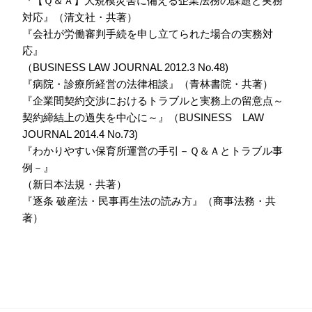
『【Ｑ＆Ａ】大規模災害に備える企業法務の課題と実務
対応』（清文社・共著）
『会社が労働審判手続を申し立てられた場合の実務対
応』
（BUSINESS LAW JOURNAL 2012.3 No.48)
『病院・診療所経営の法律相談』（青林書院・共著）
『企業間契約交渉におけるトラブルと実務上の留意点～
契約締結上の過失を中心に～』（BUSINESS LAW
JOURNAL 2014.4 No.73)
『わかりやすい保育所運営の手引－Ｑ＆Ａとトラブル事
例－』
（新日本法規・共著）
『逐条 破産法・民事再生法の読み方』（商事法務・共
著）