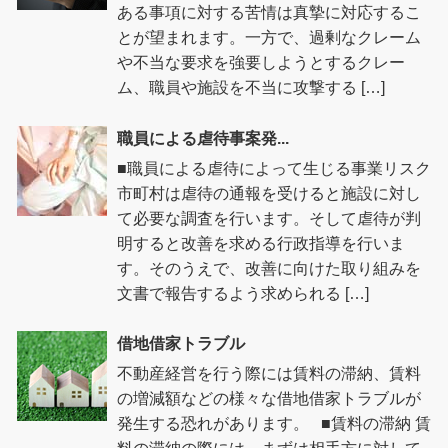
ある事項に対する苦情は真摯に対応するこ
とが望まれます。一方で、過剰なクレーム
や不当な要求を強要しようとするクレー
ム、職員や施設を不当に攻撃する […]
職員による虐待事案発...
■職員による虐待によって生じる事業リスク
市町村は虐待の通報を受けると施設に対し
て必要な調査を行います。そして虐待が判
明すると改善を求める行政指導を行いま
す。そのうえで、改善に向けた取り組みを
文書で報告するよう求められる […]
借地借家トラブル
不動産経営を行う際には賃料の滞納、賃料
の増減額などの様々な借地借家トラブルが
発生する恐れがあります。 ■賃料の滞納 賃