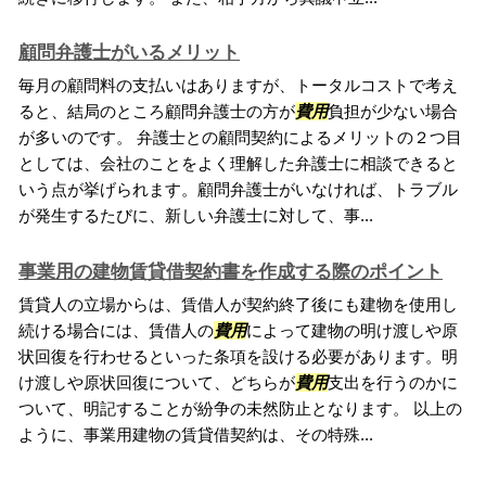
顧問弁護士がいるメリット
毎月の顧問料の支払いはありますが、トータルコストで考え
ると、結局のところ顧問弁護士の方が
費用
負担が少ない場合
が多いのです。 弁護士との顧問契約によるメリットの２つ目
としては、会社のことをよく理解した弁護士に相談できると
いう点が挙げられます。顧問弁護士がいなければ、トラブル
が発生するたびに、新しい弁護士に対して、事...
事業用の建物賃貸借契約書を作成する際のポイント
賃貸人の立場からは、賃借人が契約終了後にも建物を使用し
続ける場合には、賃借人の
費用
によって建物の明け渡しや原
状回復を行わせるといった条項を設ける必要があります。明
け渡しや原状回復について、どちらが
費用
支出を行うのかに
ついて、明記することが紛争の未然防止となります。 以上の
ように、事業用建物の賃貸借契約は、その特殊...