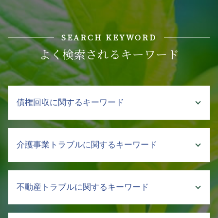
SEARCH KEYWORD
よく検索されるキーワード
債権回収に関するキーワード
公正証書 強制執行
介護事業トラブルに関するキーワード
債権 管理 回収
売掛金 貸付金
債権回収 督促
介護事業 労働問題 弁護士
不動産トラブルに関するキーワード
売掛金 回収できない
介護事業 課題
支払督促 費用
介護事故 報告書
売掛金 未払い
介護事故 死亡