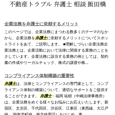
不動産トラブル 弁護士 相談 飯田橋
企業法務を弁護士に依頼するメリット
このページでは、企業法務にまつわる数多くのテーマのなか
から、企業法務を
弁護士
に依頼するメリットについてスポッ
トライトをあて、ご説明します。 ■理解しづらい企業法務企
業法務とは、企業活動において法律に関係する業務のことを
さしています。企業法務に該当する業務の例としては、契約
書の作成やリーガルチェック、株式の譲渡や株...
コンプライアンス体制構築の重要性
弁護士
は、法律とコンプライアンスの専門家として、コンプ
ライアンス体制の構築について、適切なサポートをご提供す
ることができます。
弁護士
・福岡 祐樹（中嶋法律事務所）
は、企業法務をめぐる様々なお悩みにお応えいたします。新
宿区、文京区、千代田区、渋谷区、江東区（東西線、大江戸
線、JR有楽町線、南北線周辺）をはじめ、東...