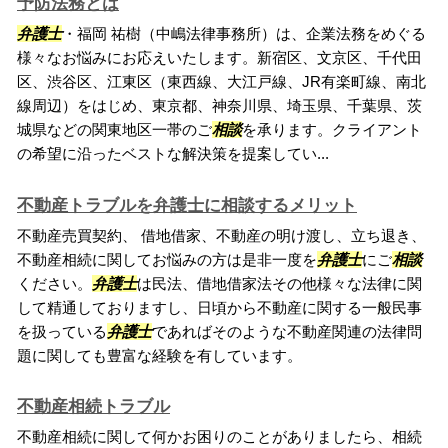
予防法務とは
弁護士
・福岡 祐樹（中嶋法律事務所）は、企業法務をめぐる
様々なお悩みにお応えいたします。新宿区、文京区、千代田
区、渋谷区、江東区（東西線、大江戸線、JR有楽町線、南北
線周辺）をはじめ、東京都、神奈川県、埼玉県、千葉県、茨
城県などの関東地区一帯のご
相談
を承ります。クライアント
の希望に沿ったベストな解決策を提案してい...
不動産トラブルを弁護士に相談するメリット
不動産売買契約、 借地借家、不動産の明け渡し、立ち退き、
不動産相続に関してお悩みの方は是非一度を
弁護士
にご
相談
ください。
弁護士
は民法、借地借家法その他様々な法律に関
して精通しておりますし、日頃から不動産に関する一般民事
を扱っている
弁護士
であればそのような不動産関連の法律問
題に関しても豊富な経験を有しています。
不動産相続トラブル
不動産相続に関して何かお困りのことがありましたら、相続