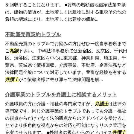
を回収することになります。 ■賃料の増額借地借家法第32条
は、建物の借賃が、土地若しくは建物に対する租税その他の
負担の増減により、土地若しくは建物の価格...
不動産売買契約トラブル
不動産売買のトラブルでお悩みの方はぜひ一度当事務所まで
ご
相談
下さい。 中嶋法律事務所では新宿区、文京区、千代田
区、渋谷区、江東区を中心に東京都、神奈川県、埼玉県、千
葉県、茨城県で債権回収、介護事業、不動産、企業法務など
法律問題全般について対応しています。豊富な経験を有する
弁護士
がご依頼者様に寄り添って法律問題を解...
介護事業のトラブルを弁護士に相談するメリット
介護職員の方は介護・福祉の専門家ですが、
弁護士
は法律の
専門家です。同じ介護事業のトラブルであっても介護・福祉
の視点からだけでなく法的観点からのアドバイスを受けるこ
とでより多角的な視点からの対応が可能になりリスク管理を
充実させられます。 ■外部者の視点からのアドバイス
弁護士