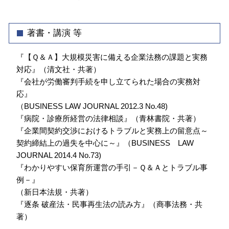
著書・講演 等
『【Ｑ＆Ａ】大規模災害に備える企業法務の課題と実務
対応』（清文社・共著）
『会社が労働審判手続を申し立てられた場合の実務対
応』
（BUSINESS LAW JOURNAL 2012.3 No.48)
『病院・診療所経営の法律相談』（青林書院・共著）
『企業間契約交渉におけるトラブルと実務上の留意点～
契約締結上の過失を中心に～』（BUSINESS LAW
JOURNAL 2014.4 No.73)
『わかりやすい保育所運営の手引－Ｑ＆Ａとトラブル事
例－』
（新日本法規・共著）
『逐条 破産法・民事再生法の読み方』（商事法務・共
著）