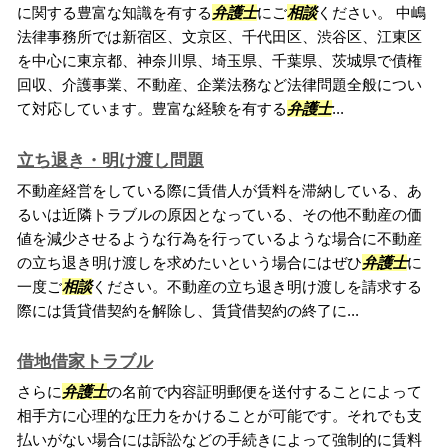
に関する豊富な知識を有する
弁護士
にご
相談
ください。 中嶋
法律事務所では新宿区、文京区、千代田区、渋谷区、江東区
を中心に東京都、神奈川県、埼玉県、千葉県、茨城県で債権
回収、介護事業、不動産、企業法務など法律問題全般につい
て対応しています。豊富な経験を有する
弁護士
...
立ち退き・明け渡し問題
不動産経営をしている際に賃借人が賃料を滞納している、あ
るいは近隣トラブルの原因となっている、その他不動産の価
値を減少させるような行為を行っているような場合に不動産
の立ち退き明け渡しを求めたいという場合にはぜひ
弁護士
に
一度ご
相談
ください。不動産の立ち退き明け渡しを請求する
際には賃貸借契約を解除し、賃貸借契約の終了に...
借地借家トラブル
さらに
弁護士
の名前で内容証明郵便を送付することによって
相手方に心理的な圧力をかけることが可能です。それでも支
払いがない場合には訴訟などの手続きによって強制的に賃料