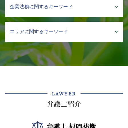
不動産会社 トラブル
強制執行 流れ
企業法務に関するキーワード
介護 契約トラブル 弁護士
明け渡し
弁護士 回収 委託
介護事故 防止
賃貸 立ち退き
支払い 催促
介護 現場 実態
相続 手続き 土地
会社 法務
売掛金 回収したい
介護 入所
エリアに関するキーワード
アパート 立ち退き
コンプラ 問題
差し押さえ 手続き
介護施設 転倒 損害賠償
不動産 契約
ハラスメント 種類 厚生労働省
財産 差押え
介護 訴訟
不動産トラブル 立ち退き
東京都 企業法務 弁護士
法律問題 弁護士 相談 神楽坂
回収 交渉
介護 責任
テナント 立ち退き
顧問弁護士 メリット
企業法務 弁護士 相談 文京区
売掛金 回収 売上
介護事故 隠蔽
契約不適合 期間
セクハラ 処分
法律問題 弁護士 相談 牛込神楽坂
不良債権 回収
介護 現場 問題
土地 契約書
弁護士 顧問契約
企業法務 弁護士 相談 江東区
取引先 倒産 未払い金 支払い
介護 事故 弁護士
借地 借家法 立ち退き
パワハラ 対策
介護事業トラブル 中央区
弁護士 債権回収 依頼
介護 企業 支援
不動産 売買 契約
企業 法務部
顧問弁護士 弁護士 相談 江東区
回収不能 売掛金
介護 クレーム
LAWYER
賃貸 立ち退き料
会社 顧問弁護士
債権回収 弁護士 相談 神楽坂
売掛金 回収 文書
介護 対策
マンション 売買 契約書
弁護士紹介
不当解雇 とは
債権回収 弁護士 相談 新宿区
介護 トラブル
追完請求
ハラスメント 種類 最新
法律問題 弁護士 相談 文京区
介護事故 種類
不動産 遺産 分割
顧問弁護士とは
企業法務 弁護士 相談 新宿区
介護 行政
親 土地 相続
弁護士 福岡祐樹
秘密保持 契約書
債権回収 弁護士 相談 江東区