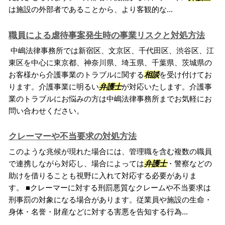
は施設の外部者であることから、より客観的な...
職員による虐待事案発生時の事業リスクと対処方法
中嶋法律事務所では新宿区、文京区、千代田区、渋谷区、江
東区を中心に東京都、神奈川県、埼玉県、千葉県、茨城県の
お客様から介護事業のトラブルに関する
相談
を受け付けてお
ります。介護事業に明るい
弁護士
が対応いたします。介護事
業のトラブルにお悩みの方は中嶋法律事務所までお気軽にお
問い合わせください。
クレーマーや不当要求の対処方法
このような兆候が現れた場合には、管理職を含む複数の職員
で連携しながら対応し、場合によっては
弁護士
・警察などの
助けを借りることも視野に入れて対応する必要がありま
す。 ■クレーマーに対する刑罰悪質なクレームや不当要求は
刑事罰の対象になる場合があります。従業員や施設の生命・
身体・名誉・財産などに対する害悪を告知する行為...