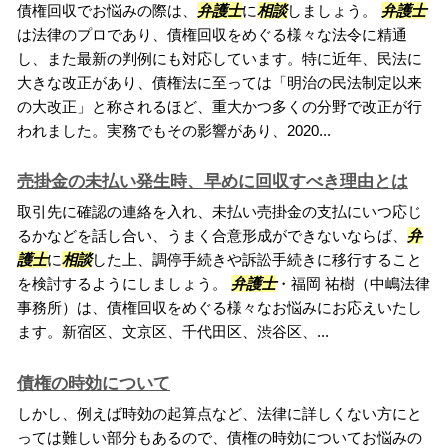
債権回収でお悩みの際は、
弁護士
に
相談
しましょう。
弁護士
は法律のプロであり、債権回収をめぐる様々な法令に精通
し、また最新の判例にも対応しています。特に近年、民法に
大きな改正があり、債権法に至っては「明治の民法制定以来
の大改正」と称されるほど、重大かつ多くの分野で改正が行
われました。実務でもその影響があり、2020...
売掛金の未払い発生時、早めに回収すべき理由とは
取引先に確認の連絡を入れ、未払い売掛金の支払にいつ応じ
るかなどを話し合い、うまく合意形成ができないならば、
弁
護士
に
相談
した上、調停手続きや訴訟手続きに移行すること
を検討するようにしましょう。
弁護士
・福岡 祐樹（中嶋法律
事務所）は、債権回収をめぐる様々なお悩みにお応えいたし
ます。新宿区、文京区、千代田区、渋谷区、...
債権の時効について
しかし、例えば時効の起算点など、法律に詳しくない方にと
っては難しい部分もあるので、債権の時効についてお悩みの