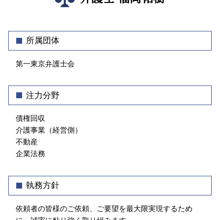
借地 立ち退き
企業 コンプライアンス 違反
債権回収 弁護士 相談 渋谷区
土地 購入 契約書
コンプライアンス 従業員
不動産トラブル 弁護士 相談 文京区
家賃 滞納 立ち退き
顧問弁護士 社員の相談
不動産トラブル 弁護士 相談 新宿区
所属団体
業務委託 契約書
介護事業トラブル 弁護士 相談 渋谷区
予防 法務
第一東京弁護士会
不動産トラブル 中央区
セクハラ 加害者
債権回収 弁護士 相談 千代田区
顧問弁護士 弁護士 相談 新宿区
注力分野
介護事業トラブル 弁護士 相談 神楽坂
不動産トラブル 弁護士 相談 江東区
債権回収
介護事業（経営側）
不動産
企業法務
執務方針
依頼者の皆様のご依頼、ご要望を最大限実現するため