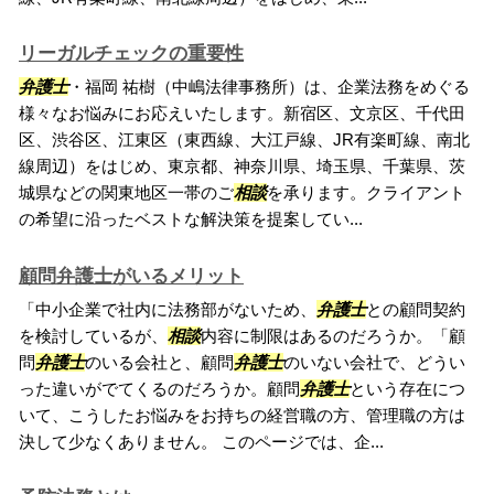
リーガルチェックの重要性
弁護士
・福岡 祐樹（中嶋法律事務所）は、企業法務をめぐる
様々なお悩みにお応えいたします。新宿区、文京区、千代田
区、渋谷区、江東区（東西線、大江戸線、JR有楽町線、南北
線周辺）をはじめ、東京都、神奈川県、埼玉県、千葉県、茨
城県などの関東地区一帯のご
相談
を承ります。クライアント
の希望に沿ったベストな解決策を提案してい...
顧問弁護士がいるメリット
「中小企業で社内に法務部がないため、
弁護士
との顧問契約
を検討しているが、
相談
内容に制限はあるのだろうか。「顧
問
弁護士
のいる会社と、顧問
弁護士
のいない会社で、どうい
った違いがでてくるのだろうか。顧問
弁護士
という存在につ
いて、こうしたお悩みをお持ちの経営職の方、管理職の方は
決して少なくありません。 このページでは、企...