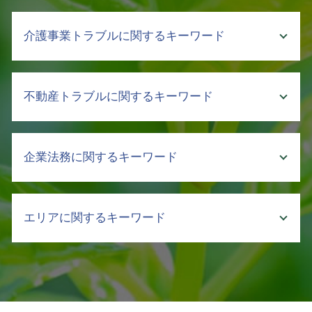
差押え 銀行
介護事業トラブルに関するキーワード
公正証書 強制執行
弁護士 回収 委託
売掛金 回収 文書
介護 暴言
不動産トラブルに関するキーワード
内容証明 売掛金 回収
介護 契約トラブル 弁護士
債権 取立
介護 行政
強制執行 流れ
介護 トラブル
不動産 売買 契約
弁護士に依頼するメリット
企業法務に関するキーワード
介護 責任
追完請求
債権 消滅時効
介護事故 報告書
不動産 遺産 分割
売掛金 回収 売上
介護事業 課題
遺産分割調停 不動産 評価
労働 契約書
強制執行 手続き
介護 現場 問題
エリアに関するキーワード
土地 契約書
中小企業 法務
売掛金 時効
介護施設 転倒 損害賠償
相続 不動産トラブル
カスハラ 訴える
強制執行 通知
介護 現場 実態
賃貸 立ち退き料
会社の顧問弁護士 個人的な相談
債権回収 弁護士 相談 新宿区
不良債権 回収
介護事故 隠蔽
不動産 トラブル 賃貸
株式 譲渡 方法
顧問弁護士 弁護士 相談 千代田区
支払督促 費用
介護事故 防止
土地 明け渡し
セクハラ 加害者
介護事業トラブル 弁護士 相談 新宿区
強制執行 費用
クレーマー 不当要求 弁護士
家賃 滞納 立ち退き