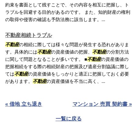
約束を書面として残すことで、その内容を相互に把握し、ト
ラブルを回避する目的があるのです。 また、知的財産の権利
の取得や侵害の確認も予防法務に該当します。...
不動産相続トラブル
不動産
の相続に際しては様々な問題が発生する恐れがありま
す。具体的には
不動産
の資産価値の把握、
不動産
の分割方法
に関して問題となることが多いです。 ■
不動産
の資産価値の
把握相続をする際の相続財産の把握及び遺産分割協議に際し
ては
不動産
の資産価値をしっかりと適正に把握しておく必要
があります。
不動産
の資産価値を不当に高く、...
« 借地 立ち退き
マンション 売買 契約書 »
一覧に戻る