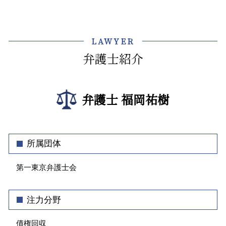
顧問弁護士 メリット
不動産トラブル 弁護士 相談 江東区
売掛金 回収できない
介護事故 種類
不動産 法人 契約
会社 顧問弁護士
法律問題 弁護士 相談 飯田橋
取引先 倒産 未払い金 支払い
介護 対策
明け渡し
コンプラ 問題
顧問弁護士 弁護士 相談 飯田橋
回収不能 売掛金
介護事業 労働問題 弁護士
LAWYER
土地 相続 評価
不公正な取引
企業法務 弁護士 相談 文京区
回収 交渉
介護 悩み 相談
不動産トラブル 法律相談
弁護士紹介
ハラスメント 弊害
不動産トラブル 弁護士 相談 神楽坂
介護 企業 支援
不動産 賃貸 契約
弁護士 顧問契約 メリット
企業法務 弁護士 相談 牛込神楽坂
介護事故 死亡
テナント 立ち退き
社内 法務
法律問題 弁護士 相談 文京区
介護 入所
相続 不動産 売却 分割
弁護士 福岡祐樹
企業 コンプライアンス 違反
法律問題 弁護士 相談 牛込神楽坂
マンション 売買 契約書
職場 ハラスメント 種類
顧問弁護士 弁護士 相談 牛込神楽坂
借地 立ち退き
顧問弁護士とは
不動産トラブル 弁護士 相談 渋谷区
不動産 契約
株式譲渡 契約書
企業法務 弁護士 相談 飯田橋
所属団体
コンプライアンス 違反 リスク
企業法務 弁護士 相談 神楽坂
企業 法務部
第一東京弁護士会
債権回収 弁護士 相談 渋谷区
クレーム 対応 電話
企業法務 弁護士 相談 江東区
不動産トラブル 弁護士 相談 牛込神楽坂
注力分野
債権回収 弁護士 相談 飯田橋
顧問弁護士 弁護士 相談 江東区
債権回収