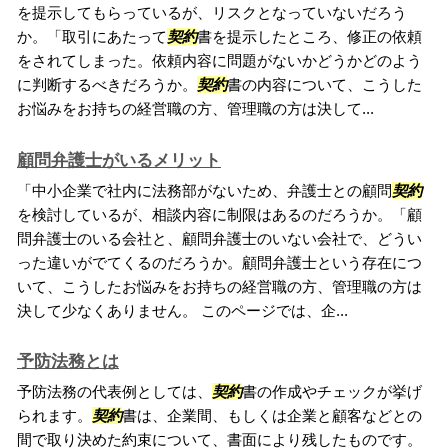
を提示してもらっているが、リスクとなっていないだろう
か。「取引にあたって
契約
書を提示したところ、修正の依頼
をされてしまった。依頼内容に問題がないかどうかどのよう
に判断するべきだろうか。
契約
書の内容について、こうした
お悩みをお持ちの経営職の方、管理職の方は決して...
顧問弁護士がいるメリット
「中小企業で社内に法務部がないため、弁護士との顧問
契約
を検討しているが、相談内容に制限はあるのだろうか。「顧
問弁護士のいる会社と、顧問弁護士のいない会社で、どうい
った違いがでてくるのだろうか。顧問弁護士という存在につ
いて、こうしたお悩みをお持ちの経営職の方、管理職の方は
決して少なくありません。 このページでは、企...
予防法務とは
予防法務の代表例としては、
契約
書の作成やチェックが挙げ
られます。
契約
書は、企業間、もしくは企業と顧客などとの
間で取り決めた約束について、書面により残したものです。