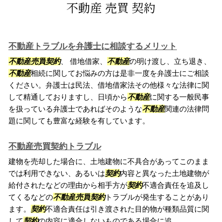
不動産 売買 契約
不動産トラブルを弁護士に相談するメリット
不動産
売買
契約
、 借地借家、
不動産
の明け渡し、立ち退き、
不動産
相続に関してお悩みの方は是非一度を弁護士にご相談
ください。弁護士は民法、借地借家法その他様々な法律に関
して精通しておりますし、日頃から
不動産
に関する一般民事
を扱っている弁護士であればそのような
不動産
関連の法律問
題に関しても豊富な経験を有しています。
不動産売買契約トラブル
建物を売却した場合に、土地建物に不具合があってこのまま
では利用できない、あるいは
契約
内容と異なった土地建物が
給付されたなどの理由から相手方が
契約
不適合責任を追及し
てくるなどの
不動産
売買
契約
トラブルが発生することがあり
ます。
契約
不適合責任は引き渡された目的物が種類品質に関
して
契約
の内容に適合しないものである場合に追...