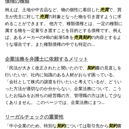
債権の種類
例えば、土地や中古品など、物の個性に着目した
売買
で、買
主が売主に対して
売買
の対象となった物を引き渡すように求
めることができます。 他方で、種類債権とは、一定の種類に
属する物を一定量引き渡すことを目的とする債権です。例え
ば、あるメーカーのHBの鉛筆5本を
売買
契約
の内容とするよ
うな場合です。また種類債権の中でも特定の...
企業法務を弁護士に依頼するメリット
「民法が大きく改正されたと聞いたので、
契約
書の見直しを
行いたいが、社内に知識のある人材がおらず困っている。
「会社として株式の譲渡を行いたいと考えているが、どうい
った方法が適切なのか分からない。企業法務について、こう
したお悩みをお持ちの経営職の方、管理職の方は決して少な
くありません。 このページでは、企業法務にまつ...
リーガルチェックの重要性
「中小企業のため、特別な
契約
については取引先から
契約
書