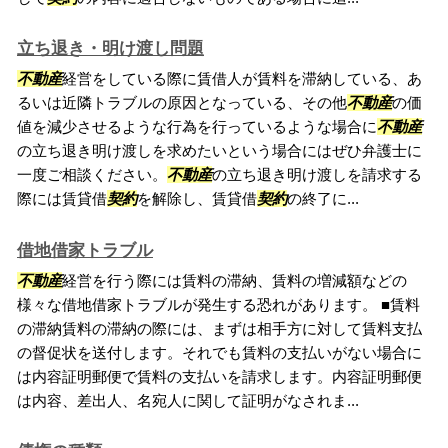
立ち退き・明け渡し問題
不動産
経営をしている際に賃借人が賃料を滞納している、あ
るいは近隣トラブルの原因となっている、その他
不動産
の価
値を減少させるような行為を行っているような場合に
不動産
の立ち退き明け渡しを求めたいという場合にはぜひ弁護士に
一度ご相談ください。
不動産
の立ち退き明け渡しを請求する
際には賃貸借
契約
を解除し、賃貸借
契約
の終了に...
借地借家トラブル
不動産
経営を行う際には賃料の滞納、賃料の増減額などの
様々な借地借家トラブルが発生する恐れがあります。 ■賃料
の滞納賃料の滞納の際には、まずは相手方に対して賃料支払
の督促状を送付します。それでも賃料の支払いがない場合に
は内容証明郵便で賃料の支払いを請求します。内容証明郵便
は内容、差出人、名宛人に関して証明がなされま...