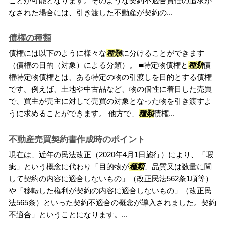
ことが可能となります。そのような契約不適合責任の追求が
なされた場合には、引き渡した不動産が契約の...
債権の種類
債権には以下のように様々な
種類
に分けることができます
（債権の目的（対象）による分類）。 ■特定物債権と
種類
債
権特定物債権とは、ある特定の物の引渡しを目的とする債権
です。例えば、土地や中古品など、物の個性に着目した売買
で、買主が売主に対して売買の対象となった物を引き渡すよ
うに求めることができます。 他方で、
種類
債権...
不動産売買契約書作成時のポイント
現在は、近年の民法改正（2020年4月1日施行）により、「瑕
疵」という概念に代わり「目的物が
種類
、品質又は数量に関
して契約の内容に適合しないもの」（改正民法562条1項等）
や「移転した権利が契約の内容に適合しないもの」（改正民
法565条）といった契約不適合の概念が導入されました。契約
不適合」ということになります。...