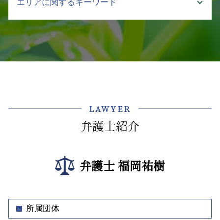
エリアに関するキーワード
不動産 契約
コンプライアンス 従業員
回収 交渉
介護 事故 弁護士
不動産売買 契約書
パワハラ 対策
売掛金 回収 文書
介護事業 課題
契約不適合 期間
セクハラ 処分
企業法務 中央区
公正証書 強制執行
介護 現場 問題
土地 購入 契約書
企業法務 法律事務所
不動産トラブル 弁護士 相談 渋谷区
強制執行 通知
介護 対策
土地 契約書
弁護士 顧問契約
顧問弁護士 弁護士 相談 文京区
売掛金 回収できない
介護 行政
借地 借家法 立ち退き
会社の顧問弁護士 個人的な相談
不動産トラブル 弁護士 相談 文京区
売掛金 貸付金
介護施設 転倒 損害賠償
建物 賃貸借契約書 事業用
東京都 企業法務 弁護士
介護事業トラブル 中央区
回収不能 売掛金
介護事故 防止
相続 共有
ハラスメント 弊害
顧問弁護士 中央区
債権回収 督促
介護 企業 支援
LAWYER
親 土地 相続
ハラスメント 種類 最新
不動産トラブル 弁護士 相談 新宿区
債権 管理 回収
介護事故 死亡
不動産トラブル 法律相談
弁護士紹介
不当解雇 とは
企業法務 弁護士 相談 文京区
介護 暴言
土地 相続 評価
クレーム 対応 電話
企業法務 弁護士 相談 渋谷区
介護事故 隠蔽
土地 購入後 トラブル
会社 顧問弁護士
不動産トラブル 弁護士 相談 飯田橋
介護事業 労働問題 弁護士
不動産 法人 契約
弁護士 福岡祐樹
クレーム対応 マニュアル
法律問題 弁護士 相談 飯田橋
立ち退き
契約書 作成
不動産トラブル 中央区
不動産 トラブル 賃貸
事業継承 契約書
法律問題 弁護士 相談 牛込神楽坂
不動産 賃貸 契約
ハラスメント 定義
介護事業トラブル 弁護士 相談 文京区
所属団体
顧問弁護士 メリット