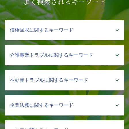
よく検索されるキーワード
債権回収に関するキーワード
債権回収 強制執行 方法
介護事業トラブルに関するキーワード
売掛金 回収したい
債権回収 流れ
弁護士 債権回収 依頼
介護 現場 実態
不動産トラブルに関するキーワード
債権 取立
介護事故 種類
支払い 催促
介護 責任
取引先 倒産 未払い金 支払い
介護 訴訟
テナント 立ち退き
支払督促 申立
企業法務に関するキーワード
介護 契約トラブル 弁護士
土地 明け渡し
売掛金 払わない
介護 入所
賃貸 立ち退き
差し押さえ 不動産 債権回収
クレーマー 不当要求 弁護士
賃貸 立ち退き料
秘密保持 契約書
売掛金 時効
介護 トラブル