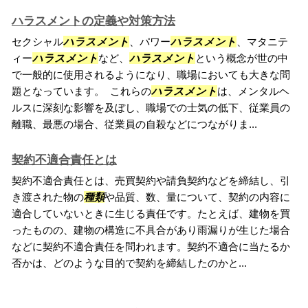
ハラスメントの定義や対策方法
セクシャル
ハラスメント
、パワー
ハラスメント
、マタニテ
ィー
ハラスメント
など、
ハラスメント
という概念が世の中
で一般的に使用されるようになり、職場においても大きな問
題となっています。 これらの
ハラスメント
は、メンタルヘ
ルスに深刻な影響を及ぼし、職場での士気の低下、従業員の
離職、最悪の場合、従業員の自殺などにつながりま...
契約不適合責任とは
契約不適合責任とは、売買契約や請負契約などを締結し、引
き渡された物の
種類
や品質、数、量について、契約の内容に
適合していないときに生じる責任です。たとえば、建物を買
ったものの、建物の構造に不具合があり雨漏りが生じた場合
などに契約不適合責任を問われます。契約不適合に当たるか
否かは、どのような目的で契約を締結したのかと...