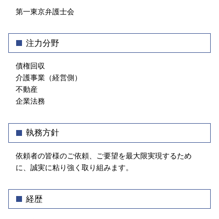
債権回収 弁護士 相談 江東区
業務委託 契約書
第一東京弁護士会
顧問弁護士 弁護士 相談 千代田区
ハラスメント 種類
顧問弁護士 弁護士 相談 江東区
債権回収 弁護士 相談 神楽坂
注力分野
不動産トラブル 弁護士 相談 千代田区
企業法務 弁護士 相談 新宿区
債権回収
介護事業（経営側）
不動産
企業法務
執務方針
依頼者の皆様のご依頼、ご要望を最大限実現するため
に、誠実に粘り強く取り組みます。
経歴