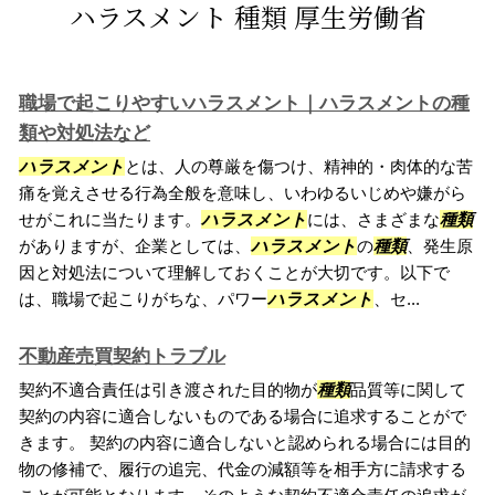
ハラスメント 種類 厚生労働省
職場で起こりやすいハラスメント｜ハラスメントの種
類や対処法など
ハラスメント
とは、人の尊厳を傷つけ、精神的・肉体的な苦
痛を覚えさせる行為全般を意味し、いわゆるいじめや嫌がら
せがこれに当たります。
ハラスメント
には、さまざまな
種類
がありますが、企業としては、
ハラスメント
の
種類
、発生原
因と対処法について理解しておくことが大切です。以下で
は、職場で起こりがちな、パワー
ハラスメント
、セ...
不動産売買契約トラブル
契約不適合責任は引き渡された目的物が
種類
品質等に関して
契約の内容に適合しないものである場合に追求することがで
きます。 契約の内容に適合しないと認められる場合には目的
物の修補で、履行の追完、代金の減額等を相手方に請求する