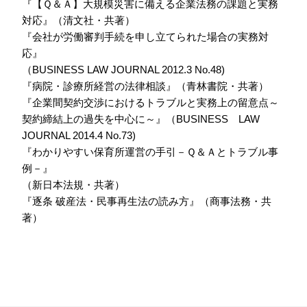
『【Ｑ＆Ａ】大規模災害に備える企業法務の課題と実務
対応』（清文社・共著）
『会社が労働審判手続を申し立てられた場合の実務対
応』
（BUSINESS LAW JOURNAL 2012.3 No.48)
『病院・診療所経営の法律相談』（青林書院・共著）
『企業間契約交渉におけるトラブルと実務上の留意点～
契約締結上の過失を中心に～』（BUSINESS LAW
JOURNAL 2014.4 No.73)
『わかりやすい保育所運営の手引－Ｑ＆Ａとトラブル事
例－』
（新日本法規・共著）
『逐条 破産法・民事再生法の読み方』（商事法務・共
著）