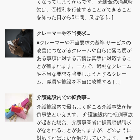
くなってしまうからです。 売掛金の消滅時
効は、①権利を行使することができること
を知った日から5年間、又は② […]
クレーマーや不当要求...
■クレーマーや不当要求の基準 サービスの
改善につながるクレームや自らに落ち度が
ある事項に対する苦情は真摯に対応するこ
とが望まれます。一方で、過剰なクレーム
や不当な要求を強要しようとするクレー
ム、職員や施設を不当に攻撃する […]
介護施設内での転倒事...
介護施設内で最もよく起こる介護事故が転
倒事故といえます。 介護施設内で転倒事故
が起きた場合、介護事業者に損害賠償請求
がなされることがありますが、どのように
対応すればよいか解説していきます。 ■安