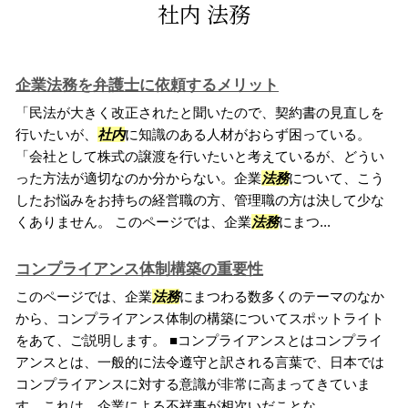
社内 法務
企業法務を弁護士に依頼するメリット
「民法が大きく改正されたと聞いたので、契約書の見直しを
行いたいが、
社内
に知識のある人材がおらず困っている。
「会社として株式の譲渡を行いたいと考えているが、どうい
った方法が適切なのか分からない。企業
法務
について、こう
したお悩みをお持ちの経営職の方、管理職の方は決して少な
くありません。 このページでは、企業
法務
にまつ...
コンプライアンス体制構築の重要性
このページでは、企業
法務
にまつわる数多くのテーマのなか
から、コンプライアンス体制の構築についてスポットライト
をあて、ご説明します。 ■コンプライアンスとはコンプライ
アンスとは、一般的に法令遵守と訳される言葉で、日本では
コンプライアンスに対する意識が非常に高まってきていま
す。これは、企業による不祥事が相次いだことな...