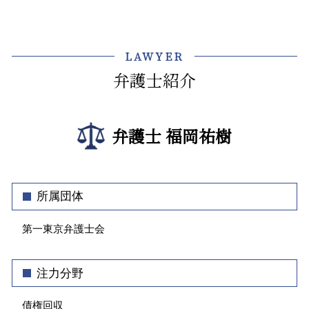
契約書 作成
介護事業トラブル 弁護士 相談 牛込神楽坂
売掛金 回収できない
介護 入所
不動産売買 契約書
クレーム 対応 電話
債権回収 弁護士 相談 渋谷区
売掛金 未払い
介護事故 種類
不動産 トラブル 賃貸
法人 顧問弁護士
顧問弁護士 弁護士 相談 新宿区
債権 管理 回収
介護 トラブル
LAWYER
家賃 滞納 立ち退き
東京都 企業法務 弁護士
法律問題 弁護士 相談 千代田区
売掛金 回収 文書
介護事業 課題
不動産トラブル 調停
弁護士紹介
中小企業 法務
介護事業トラブル 弁護士 相談 渋谷区
クレーマー 不当要求 弁護士
土地 購入 契約書
秘密保持 契約書
介護事業トラブル 弁護士 相談 千代田区
介護事故 死亡
相続 共有
会社の顧問弁護士 個人的な相談
介護事業トラブル 弁護士 相談 飯田橋
介護 行政
賃貸 立ち退き料
弁護士 福岡祐樹
パワハラ 対策
債権回収 弁護士 相談 文京区
アパート 立ち退き
契約書 リーガルチェック
企業法務 弁護士 相談 渋谷区
不動産 契約
顧問弁護士 メリット
債権回収 弁護士 相談 牛込神楽坂
土地 契約書
顧問弁護士 社員の相談
企業法務 弁護士 相談 千代田区
所属団体
セクハラ 処分
企業法務 弁護士 相談 飯田橋
ハラスメント 種類
第一東京弁護士会
法律問題 弁護士 相談 渋谷区
会社 法務
不動産トラブル 弁護士 相談 渋谷区
不動産トラブル 弁護士 相談 飯田橋
注力分野
不動産トラブル 弁護士 相談 文京区
顧問弁護士 弁護士 相談 渋谷区
債権回収