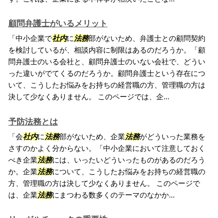
顧問弁護士がいるメリット
「中小企業で
社内
に
法務
部がないため、弁護士との顧問契約
を検討しているが、相談内容に制限はあるのだろうか。「顧
問弁護士のいる会社と、顧問弁護士のいない会社で、どうい
った違いがでてくるのだろうか。顧問弁護士という存在につ
いて、こうしたお悩みをお持ちの経営職の方、管理職の方は
決して少なくありません。 このページでは、企...
予防法務とは
「会
社内
に
法務
部がないため、企業
法務
がどういった業務を
さすのかよく分からない。「中小企業において注意しておく
べき企業
法務
には、いったいどういったものがあるのだろう
か。企業
法務
について、こうしたお悩みをお持ちの経営職の
方、管理職の方は決して少なくありません。 このページで
は、企業
法務
にまつわる数多くのテーマのなかか...