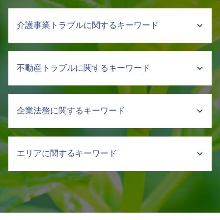
弁護士 債権回収 依頼
介護事業トラブルに関するキーワード
債権 訴訟
債権 取立
売掛金 回収したい
介護 クレーム
不動産トラブルに関するキーワード
財産 差押え
介護 企業 支援
差し押さえ 不動産 債権回収
介護 現場 実態
支払督促 流れ
介護 暴言
不動産 遺産 分割
差押え 銀行
企業法務に関するキーワード
介護 事故 弁護士
相続 不動産 売却 分割
回収 交渉
介護 対策
立ち退き
債権 消滅時効
介護事業 労働問題 弁護士
マンション 売買 契約書
職場 ハラスメント 種類
強制執行 流れ
介護事故 報告書
エリアに関するキーワード
不動産 法人 契約
ハラスメント 弊害
債権回収 流れ
介護 悩み 相談
借地 立ち退き
ハラスメント 定義
支払い 催促
介護 訴訟
相続 手続き 土地
セクハラ 加害者
不動産トラブル 中央区
売掛金 時効
介護 現場 問題
明け渡し
クレーム対応 マニュアル
債権回収 弁護士 相談 新宿区
売掛金回収 裁判所
介護 責任
相続 不動産トラブル
不当解雇 とは
債権回収 中央区
支払督促 費用
介護事故 隠蔽
親 土地 相続