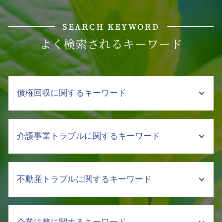
SEARCH KEYWORD
よく検索されるキーワード
債権回収に関するキーワード
強制執行 費用
介護事業トラブルに関するキーワード
売掛金 時効
支払督促 申立
債権回収 強制執行 方法
介護 対策
不動産トラブルに関するキーワード
支払督促 流れ
介護 企業 支援
売掛金 回収 文書
介護 トラブル
不良債権 回収
クレーマー 不当要求 弁護士
賃貸 立ち退き料
支払い 催促