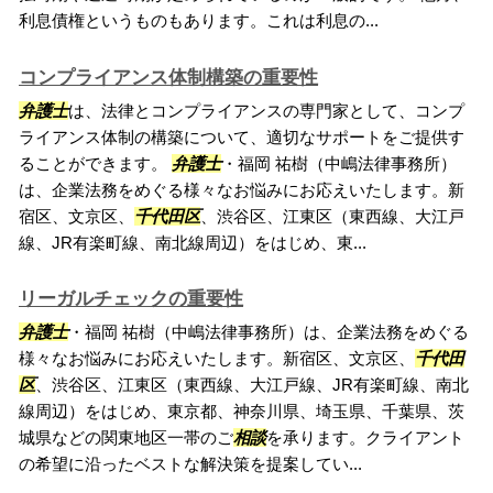
利息債権というものもあります。これは利息の...
コンプライアンス体制構築の重要性
弁護士
は、法律とコンプライアンスの専門家として、コンプ
ライアンス体制の構築について、適切なサポートをご提供す
ることができます。
弁護士
・福岡 祐樹（中嶋法律事務所）
は、企業法務をめぐる様々なお悩みにお応えいたします。新
宿区、文京区、
千代田区
、渋谷区、江東区（東西線、大江戸
線、JR有楽町線、南北線周辺）をはじめ、東...
リーガルチェックの重要性
弁護士
・福岡 祐樹（中嶋法律事務所）は、企業法務をめぐる
様々なお悩みにお応えいたします。新宿区、文京区、
千代田
区
、渋谷区、江東区（東西線、大江戸線、JR有楽町線、南北
線周辺）をはじめ、東京都、神奈川県、埼玉県、千葉県、茨
城県などの関東地区一帯のご
相談
を承ります。クライアント
の希望に沿ったベストな解決策を提案してい...