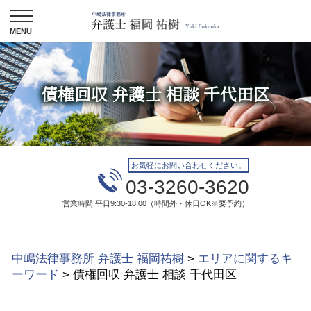
債権回収 弁護士 相談 千代田区
お気軽にお問い合わせください。
03-3260-3620
営業時間:平日9:30-18:00（時間外・休日OK※要予約）
中嶋法律事務所 弁護士 福岡祐樹
>
エリアに関するキ
ーワード
>
債権回収 弁護士 相談 千代田区