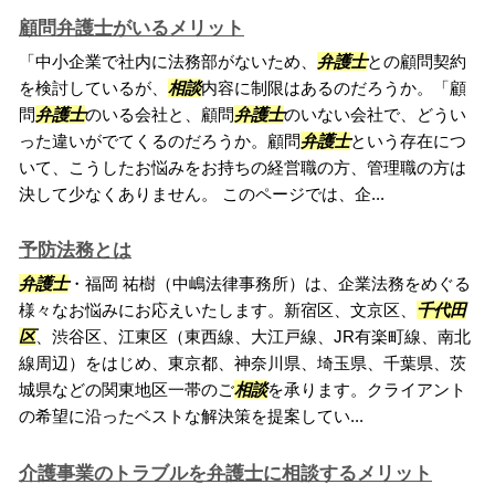
顧問弁護士がいるメリット
「中小企業で社内に法務部がないため、
弁護士
との顧問契約
を検討しているが、
相談
内容に制限はあるのだろうか。「顧
問
弁護士
のいる会社と、顧問
弁護士
のいない会社で、どうい
った違いがでてくるのだろうか。顧問
弁護士
という存在につ
いて、こうしたお悩みをお持ちの経営職の方、管理職の方は
決して少なくありません。 このページでは、企...
予防法務とは
弁護士
・福岡 祐樹（中嶋法律事務所）は、企業法務をめぐる
様々なお悩みにお応えいたします。新宿区、文京区、
千代田
区
、渋谷区、江東区（東西線、大江戸線、JR有楽町線、南北
線周辺）をはじめ、東京都、神奈川県、埼玉県、千葉県、茨
城県などの関東地区一帯のご
相談
を承ります。クライアント
の希望に沿ったベストな解決策を提案してい...
介護事業のトラブルを弁護士に相談するメリット