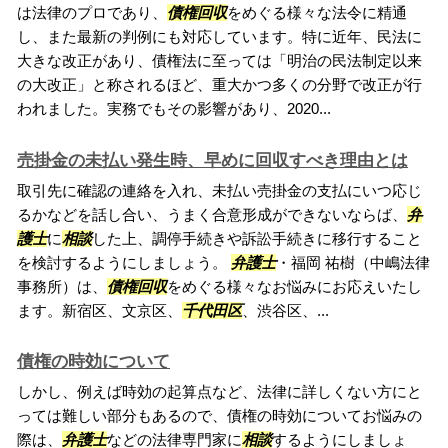
は法律のプロであり、
債権回収
をめぐる様々な法令に精通
し、また最新の判例にも対応しています。特に近年、民法に
大きな改正があり、債権法に至っては「明治の民法制定以来
の大改正」と称されるほど、重大かつ多くの分野で改正が行
われました。実務でもその影響があり、2020...
売掛金の未払い発生時、早めに回収すべき理由とは
取引先に確認の連絡を入れ、未払い売掛金の支払にいつ応じ
るかなどを話し合い、うまく合意形成ができないならば、
弁
護士
に
相談
した上、調停手続きや訴訟手続きに移行すること
を検討するようにしましょう。
弁護士
・福岡 祐樹（中嶋法律
事務所）は、
債権回収
をめぐる様々なお悩みにお応えいたし
ます。新宿区、文京区、
千代田区
、渋谷区、...
債権の時効について
しかし、例えば時効の起算点など、法律に詳しくない方にと
っては難しい部分もあるので、債権の時効についてお悩みの
際は、
弁護士
などの法律専門家に
相談
するようにしましょ