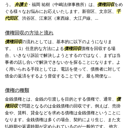
う。
弁護士
・福岡 祐樹（中嶋法律事務所）は、
債権回収
をめ
ぐる様々なお悩みにお応えいたします。新宿区、文京区、
千
代田区
、渋谷区、江東区（東西線、大江戸線、...
債権回収の方法と流れ
債権回収
の流れとしては、基本的に以下のようになりま
す。 （1）任意的な方法による
債権回収
債権を回収する場
合、いきなり訴訟で解決しようとするのではなく、まずは当
事者の話し合いで解決できないかを探ることになります。よ
く用いられる手段としては、電話を使って、債務者に対して
借金の返済をするよう督促することです。最も簡便な...
債権の種類
金銭債権とは、金銭の引渡しを目的とする債権で、通常、
債
権回収
で問題となるのは金銭債権の回収です。例えば、売掛
金や、賃料、貸金などを求める債権は金銭債権ということに
なります。金銭債権は多くの場合、契約により生じ、また支
払時期や返還時期が定められているのが一般的です。 他方、