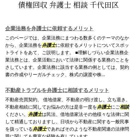
債権回収 弁護士 相談 千代田区
企業法務を弁護士に依頼するメリット
このページでは、企業法務にまつわる数多くのテーマのなか
から、企業法務を
弁護士
に依頼するメリットについてスポッ
トライトをあて、ご説明します。 ■理解しづらい企業法務企
業法務とは、企業活動において法律に関係する業務のことを
さしています。企業法務に該当する業務の例としては、契約
書の作成やリーガルチェック、株式の譲渡や株...
不動産トラブルを弁護士に相談するメリット
不動産売買契約、 借地借家、不動産の明け渡し、立ち退き、
不動産相続に関してお悩みの方は是非一度を
弁護士
にご
相談
ください。
弁護士
は民法、借地借家法その他様々な法律に関
して精通しておりますし、日頃から不動産に関する一般民事
を扱っている
弁護士
であればそのような不動産関連の法律問
題に関しても豊富な経験を有しています。