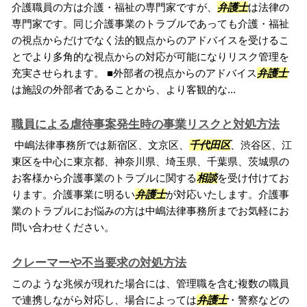
介護職員の方は介護・福祉の専門家ですが、
弁護士
は法律の
専門家です。同じ介護事業のトラブルであっても介護・福祉
の視点からだけでなく法的観点からのアドバイスを受けるこ
とでより多角的な視点からの対応が可能になりリスク管理を
充実させられます。 ■外部者の視点からのアドバイス
弁護士
は施設の外部者であることから、より客観的な...
職員による虐待事案発生時の事業リスクと対処方法
中嶋法律事務所では新宿区、文京区、
千代田区
、渋谷区、江
東区を中心に東京都、神奈川県、埼玉県、千葉県、茨城県の
お客様から介護事業のトラブルに関する
相談
を受け付けてお
ります。介護事業に明るい
弁護士
が対応いたします。介護事
業のトラブルにお悩みの方は中嶋法律事務所までお気軽にお
問い合わせください。
クレーマーや不当要求の対処方法
このような兆候が現れた場合には、管理職を含む複数の職員
で連携しながら対応し、場合によっては
弁護士
・警察などの