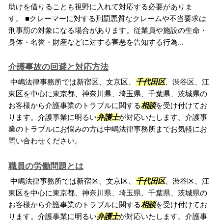
助けを借りることも視野に入れて対応する必要がありま
す。 ■クレーマーに対する刑罰悪質なクレームや不当要求は
刑事罰の対象になる場合があります。従業員や施設の生命・
身体・名誉・財産などに対する害悪を告知する行為...
介護事故の回避と対応方法
中嶋法律事務所では新宿区、文京区、
千代田区
、渋谷区、江
東区を中心に東京都、神奈川県、埼玉県、千葉県、茨城県の
お客様から介護事業のトラブルに関する
相談
を受け付けてお
ります。介護事業に明るい
弁護士
が対応いたします。介護事
業のトラブルにお悩みの方は中嶋法律事務所までお気軽にお
問い合わせください。
職員の労働問題とは
中嶋法律事務所では新宿区、文京区、
千代田区
、渋谷区、江
東区を中心に東京都、神奈川県、埼玉県、千葉県、茨城県の
お客様から介護事業のトラブルに関する
相談
を受け付けてお
ります。介護事業に明るい
弁護士
が対応いたします。介護事