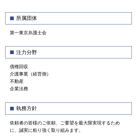
介護事業トラブル 弁護士 相談 新宿区
相続 不動産 売却 分割
弁護士 顧問契約
債権回収 弁護士 相談 文京区
家賃 滞納 立ち退き
契約書 作成
顧問弁護士 弁護士 相談 新宿区
所属団体
秘密保持 契約書
介護事業トラブル 弁護士 相談 飯田橋
クレーム 対応 電話
第一東京弁護士会
企業法務 弁護士 相談 千代田区
セクハラ 加害者
介護事業トラブル 中央区
企業法務 中央区
注力分野
顧問弁護士 弁護士 相談 千代田区
介護事業トラブル 弁護士 相談 千代田区
債権回収
介護事業（経営側）
不動産
企業法務
執務方針
依頼者の皆様のご依頼、ご要望を最大限実現するため
に、誠実に粘り強く取り組みます。