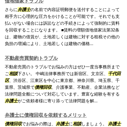
借地借家トラブル
さらに
弁護士
の名前で内容証明郵便を送付することによって
相手方に心理的な圧力をかけることが可能です。それでも支
払いがない場合には訴訟などの手続きによって強制的に賃料
を回収することになります。 ■賃料の増額借地借家法第32条
は、建物の借賃が、土地若しくは建物に対する租税その他の
負担の増減により、土地若しくは建物の価格...
不動産売買契約トラブル
不動産売買のトラブルでお悩みの方はぜひ一度当事務所まで
ご
相談
下さい。 中嶋法律事務所では新宿区、文京区、
千代田
区
、渋谷区、江東区を中心に東京都、神奈川県、埼玉県、千
葉県、茨城県で
債権回収
、介護事業、不動産、企業法務など
法律問題全般について対応しています。豊富な経験を有する
弁護士
がご依頼者様に寄り添って法律問題を解...
弁護士に債権回収を依頼するメリット
債権回収
でお悩みの際は、
弁護士
に
相談
しましょう。
弁護士