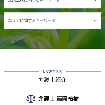
企業法務に関するキーワード
介護 事故 弁護士
不動産 遺産 分割
売掛金 貸付金
介護事故 報告書
不動産 賃貸 契約
債権回収 流れ
介護施設 転倒 損害賠償
不動産 法人 契約
クレーム対応 マニュアル
強制執行 通知
介護 現場 問題
エリアに関するキーワード
立ち退き
顧問弁護士 社員の相談
債権 取立
介護 契約トラブル 弁護士
土地 購入後 トラブル
ハラスメント 種類 厚生労働省
弁護士 回収 委託
介護事故 死亡
土地 契約書
事業継承 契約書
法律問題 弁護士 相談 渋谷区
回収 交渉
介護事業 労働問題 弁護士
不動産トラブル 法律相談
コーポレートガバナンス 内部統制
顧問弁護士 弁護士 相談 文京区
債権回収 督促
介護 訴訟
賃貸 立ち退き
企業法務 法律事務所
企業法務 弁護士 相談 文京区
弁護士に依頼するメリット
介護 現場 実態
不動産トラブル 立ち退き
契約書 リーガルチェック
企業法務 弁護士 相談 飯田橋
強制執行 手続き
介護 悩み 相談
借地 立ち退き
社内 法務
法律問題 弁護士 相談 飯田橋
差し押さえ 不動産 債権回収
介護事業 課題
不動産売買 契約書
ハラスメント 種類 最新
不動産トラブル 弁護士 相談 飯田橋
取引先 倒産 未払い金 支払い
介護 暴言
LAWYER
親 土地 相続
会社の顧問弁護士 個人的な相談
債権回収 弁護士 相談 千代田区
売掛金 回収 売上
介護 入所
借地 借家法 立ち退き
弁護士紹介
企業 コンプライアンス 違反
企業法務 弁護士 相談 牛込神楽坂
介護 責任
土地 購入 契約書
ハラスメント 定義
法律問題 弁護士 相談 文京区
介護 クレーム
相続 共有
カスハラ 訴える
不動産トラブル 中央区
介護事故 隠蔽
テナント 立ち退き
弁護士 福岡祐樹
予防 法務
債権回収 中央区
建物 賃貸借契約書 事業用
東京都 企業法務 弁護士