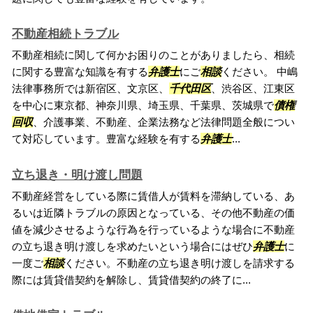
不動産相続トラブル
不動産相続に関して何かお困りのことがありましたら、相続
に関する豊富な知識を有する
弁護士
にご
相談
ください。 中嶋
法律事務所では新宿区、文京区、
千代田区
、渋谷区、江東区
を中心に東京都、神奈川県、埼玉県、千葉県、茨城県で
債権
回収
、介護事業、不動産、企業法務など法律問題全般につい
て対応しています。豊富な経験を有する
弁護士
...
立ち退き・明け渡し問題
不動産経営をしている際に賃借人が賃料を滞納している、あ
るいは近隣トラブルの原因となっている、その他不動産の価
値を減少させるような行為を行っているような場合に不動産
の立ち退き明け渡しを求めたいという場合にはぜひ
弁護士
に
一度ご
相談
ください。不動産の立ち退き明け渡しを請求する
際には賃貸借契約を解除し、賃貸借契約の終了に...