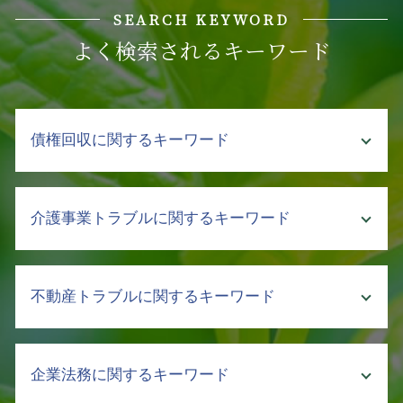
SEARCH KEYWORD
よく検索されるキーワード
債権回収に関するキーワード
回収不能 売掛金
介護事業トラブルに関するキーワード
支払い 催促
債権 訴訟
内容証明 売掛金 回収
介護 トラブル
不動産トラブルに関するキーワード
弁護士に依頼するメリット
介護 クレーム
強制執行 手続き
介護事故 隠蔽
債権 消滅時効
介護 企業 支援
不動産トラブル 法律相談
支払督促 費用
企業法務に関するキーワード
介護 悩み 相談
不動産トラブル 調停
債権回収 督促
介護 責任