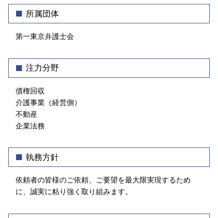
賃貸 立ち退き
会社 顧問弁護士
法律問題 弁護士 相談 渋谷区
所属団体
不当解雇 とは
債権回収 弁護士 相談 渋谷区
事業継承 契約書
第一東京弁護士会
不動産トラブル 弁護士 相談 千代田区
ハラスメント 定義
債権回収 弁護士 相談 江東区
不動産トラブル 弁護士 相談 渋谷区
注力分野
介護事業トラブル 弁護士 相談 牛込神楽坂
企業法務 弁護士 相談 牛込神楽坂
債権回収
介護事業（経営側）
不動産
企業法務
執務方針
依頼者の皆様のご依頼、ご要望を最大限実現するため
に、誠実に粘り強く取り組みます。