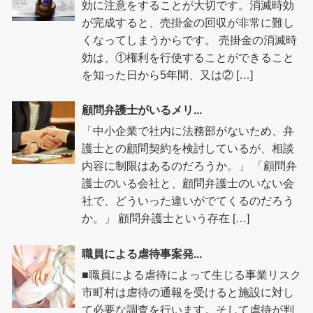
効に注意をすることが大切です。消滅時効
が完成すると、売掛金の回収が非常に難し
くなってしまうからです。 売掛金の消滅時
効は、①権利を行使することができること
を知った日から5年間、又は② […]
顧問弁護士がいるメリ...
「中小企業で社内に法務部がないため、弁
護士との顧問契約を検討しているが、相談
内容に制限はあるのだろうか。」 「顧問弁
護士のいる会社と、顧問弁護士のいない会
社で、どういった違いがでてくるのだろう
か。」 顧問弁護士という存在 […]
職員による虐待事案発...
■職員による虐待によって生じる事業リスク
市町村は虐待の通報を受けると施設に対し
て必要な調査を行います。そして虐待が判