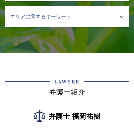
借地 立ち退き
支払督促 申立
クレーマー 不当要求 弁護士
土地 相続 評価
中小企業 法務
売掛金 時効
介護事故 報告書
エリアに関するキーワード
土地 明け渡し
業務委託 契約書
債権回収 方法 法人
介護 契約トラブル 弁護士
土地 契約書
クレーム対応 マニュアル
強制執行 通知
介護 事故 弁護士
相続 共有
企業 法務部
企業法務 弁護士 相談 江東区
債権回収 流れ
介護 暴言
不動産 トラブル 賃貸
クレーム 対応 電話
債権回収 弁護士 相談 新宿区
売掛金 回収したい
介護施設 転倒 損害賠償
相続 不動産トラブル
労働 契約書
企業法務 弁護士 相談 文京区
不良債権 回収
介護 現場 問題
アパート 立ち退き
セクハラ 処分
法律問題 弁護士 相談 新宿区
公正証書 強制執行
介護 訴訟
土地 購入 契約書
ハラスメント 種類 厚生労働省
介護事業トラブル 弁護士 相談 神楽坂
差し押さえ 不動産 債権回収
介護事業 労働問題 弁護士
立ち退き
ハラスメント 種類
法律問題 弁護士 相談 千代田区
回収 交渉
介護事故 死亡
LAWYER
遺産分割調停 不動産 評価
会社 法務
介護事業トラブル 中央区
債権回収 強制執行 方法
介護事業 課題
土地 購入後 トラブル
弁護士紹介
秘密保持 契約書
顧問弁護士 弁護士 相談 江東区
介護 現場 実態
契約不適合 期間
コンプライアンス 違反 リスク
不動産トラブル 弁護士 相談 飯田橋
介護事故 防止
親 土地 相続
企業法務 法律事務所
法律問題 弁護士 相談 文京区
介護 入所
不動産 売買 契約
弁護士 福岡祐樹
社内 法務
不動産トラブル 弁護士 相談 文京区
マンション 売買 契約書
弁護士 顧問契約 メリット
企業法務 中央区
マンション 建て替え 立ち退き料
コーポレートガバナンス 内部統制
債権回収 弁護士 相談 飯田橋