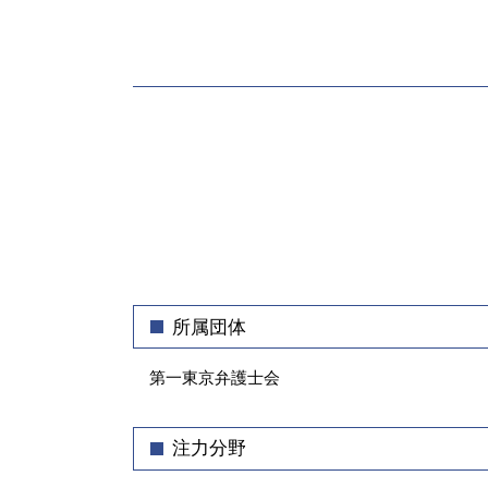
支払督促 流れ
パワハラ 対策
差押え 銀行
企業法務 法律事務所
売掛金 未払い
顧問弁護士 メリット
強制執行 流れ
コンプライアンス 違反 リスク
売掛金回収 裁判所
顧問弁護士とは
売掛金 時効
社内 法務
回収不能 売掛金
秘密保持 契約書
売掛金 回収できない
東京都 企業法務 弁護士
強制執行 通知
契約書 作成
回収 交渉
予防 法務
売掛金 回収 売上
契約書 リーガルチェック
所属団体
債権回収 強制執行 方法
コンプライアンス 従業員
債権 訴訟
ハラスメント 弊害
第一東京弁護士会
弁護士 回収 委託
コーポレートガバナンス 内部統制
業務委託 契約書
注力分野
企業 法務部
事業継承 契約書