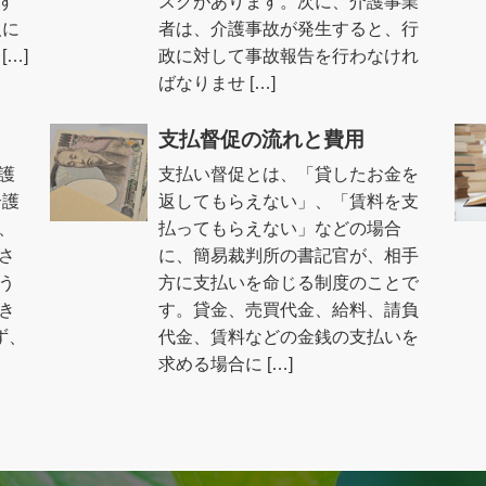
す
スクがあります。次に、介護事業
人に
者は、介護事故が発生すると、行
…]
政に対して事故報告を行わなけれ
ばなりませ […]
支払督促の流れと費用
護
支払い督促とは、「貸したお金を
介護
返してもらえない」、「賃料を支
、
払ってもらえない」などの場合
さ
に、簡易裁判所の書記官が、相手
う
方に支払いを命じる制度のことで
き
す。貸金、売買代金、給料、請負
ず、
代金、賃料などの金銭の支払いを
求める場合に […]