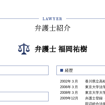
介護事業 労働問題 弁護士
橋
介護 悩み 相談
介護事業トラブル 弁護士 相談 渋谷
介護 トラブル
区
LAWYER
介護 クレーム
債権回収 弁護士 相談 神楽坂
弁護士紹介
介護 現場 実態
不動産トラブル 弁護士 相談 牛込神
介護 現場 問題
楽坂
介護事故 隠蔽
介護事業トラブル 弁護士 相談 新宿
介護事業 課題
弁護士 福岡祐樹
区
介護 責任
債権回収 弁護士 相談 文京区
介護 訴訟
法律問題 弁護士 相談 飯田橋
介護 企業 支援
顧問弁護士 弁護士 相談 牛込神楽坂
経歴
介護 契約トラブル 弁護士
企業法務 弁護士 相談 神楽坂
介護施設 転倒 損害賠償
法律問題 弁護士 相談 江東区
2002年３月
香川県立高
介護事故 種類
介護事業トラブル 弁護士 相談 神楽
2006年３月
東京大学法
坂
2008年３月
東京大学大
顧問弁護士 弁護士 相談 神楽坂
2009年12月
弁護士登録（
不動産トラブル 弁護士 相談 千代田
田辺総合法