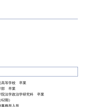
土地 購入 契約書
土地 契約書
遺産分割調停 不動産 評価
不動産会社 トラブル
不動産トラブル 法律相談
追完請求
テナント 立ち退き
不動産 法人 契約
不動産トラブル 立ち退き
土地 建物賃貸借契約書
不動産売買 契約書
家賃 滞納 立ち退き
土地 相続 評価
松高等学校 卒業
不動産 トラブル 賃貸
学部 卒業
学院法学政治学研究科 卒業
62期）
律事務所入所