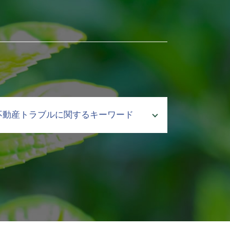
不動産トラブルに関するキーワード
不動産トラブル 調停
賃貸 立ち退き料
相続 手続き 土地
親 土地 相続
不動産 契約
相続 共有