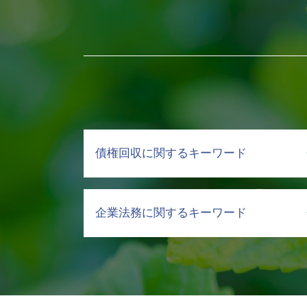
債権回収に関するキーワード
弁護士 債権回収 依頼
企業法務に関するキーワード
弁護士に依頼するメリット
債権 管理 回収
差し押さえ 不動産 債権回収
弁護士 顧問 契約書
売掛金 回収 文書
ハラスメント 種類
不良債権 回収
企業 コンプライアンス 違反