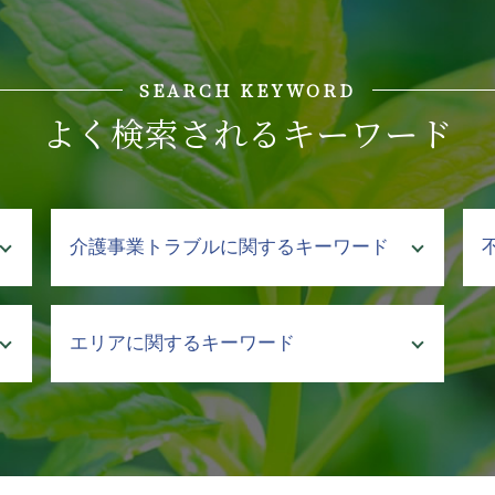
SEARCH KEYWORD
よく検索されるキーワード
介護事業トラブルに関するキーワード
介護 暴言
エリアに関するキーワード
介護事故 報告書
クレーマー 不当要求 弁護士
介護事故 死亡
企業法務 弁護士 相談 飯田橋
介護 事故 弁護士
企業法務 弁護士 相談 文京区
介護 入所
介護事業トラブル 弁護士 相談 飯田