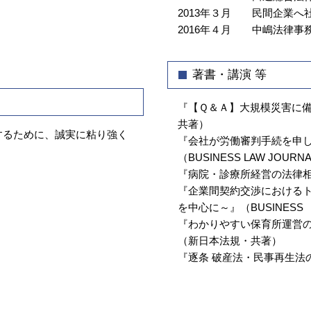
2013年３月
民間企業へ社
区
2016年４月
中嶋法律事
顧問弁護士 弁護士 相談 江東区
顧問弁護士 弁護士 相談 新宿区
債権回収 中央区
著書・講演 等
不動産トラブル 弁護士 相談 江東区
『【Ｑ＆Ａ】大規模災害に
債権回収 弁護士 相談 牛込神楽坂
共著）
するために、誠実に粘り強く
『会社が労働審判手続を申
（BUSINESS LAW JOURNAL 
『病院・診療所経営の法律
『企業間契約交渉における
を中心に～』（BUSINESS LAW
『わかりやすい保育所運営
（新日本法規・共著）
『逐条 破産法・民事再生法